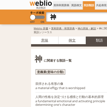
英和和英辞典
英語例文
英語類語
共起表現
英語類語
Weblio 辞書
>
英和辞典・和英辞典
>
神の意味・解説
> 神に
英語シソーラス
意味
例文
類語
神
に関連する類語一覧
意義素(意味の分類)
崇拝される有形の像
a material effigy that is worshipped
人間の性格を決定づける感情と行動の基本的原理
a fundamental emotional and activating principle
determining one's character