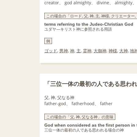
creator、 god almighty、 divine、 almighty
この場合の「ロード, 父, 神, 主, 神様, クリエータ
terms referring to the Judeo-Christian God
ユダヤ―キリスト神に参照される用語
例
ゴッド
,
男神
,
神
,
主
,
霊神
,
大御神
,
神様
,
大神
,
地
「三位一体の最初の人である思わ
父, 神, 父なる神
father-god、 fatherhood、 father
この場合の「父, 神, 父なる神」の意味
God when considered as the first person in t
三位一体の最初の人である思われる場合の神