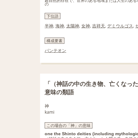
超自然的存在で、世界のある地域または人生のある
の
下位語
半神
,
海神
,
太陽神
,
女神
,
吉祥天
,
デミウルゴス
,
構成要素
パンテオン
「（神話の中の生き物、亡くなっ
意味の類語
神
kami
この場合の「神」の意味
one the Shinto deities (including mythologic