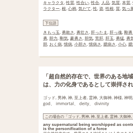
キャラクタ
,
性質
,
性合い
,
性合
,
人品
,
気質
,
本質
,
ラクター
,
根
,
心柄
,
気だて
,
性
,
資
,
性根
,
質
,
気っ
下位語
きもっ玉
,
勇敢さ
,
勇壮さ
,
肝ったま
,
肝っ魂
,
剛勇
勇
,
胆力
,
剛気
,
豪勇さ
,
胆気
,
荒肝
,
肝玉
,
勇猛
,
勇
胆
,
おく病
,
憶病
,
小胆さ
,
憶病さ
,
臆病さ
,
小心
,
臆
「超自然的存在で、世界のある地
は、力の化身であるとして崇拝さ
ゴッド, 男神, 神, 至上者, 霊神, 大御神, 神様, 神明
god、 immortal、 deity、 divinity
この場合の「ゴッド, 男神, 神, 至上者, 霊神, 大御神,
any supernatural being worshipped as contro
is the personification of a force