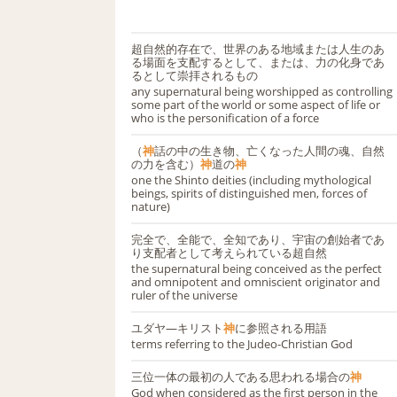
超自然的存在で、世界のある地域または人生のあ
る場面を支配するとして、または、力の化身であ
るとして崇拝されるもの
any supernatural being worshipped as controlling
some part of the world or some aspect of life or
who is the personification of a force
（
神
話の中の生き物、亡くなった人間の魂、自然
の力を含む）
神
道の
神
one the Shinto deities (including mythological
beings, spirits of distinguished men, forces of
nature)
完全で、全能で、全知であり、宇宙の創始者であ
り支配者として考えられている超自然
the supernatural being conceived as the perfect
and omnipotent and omniscient originator and
ruler of the universe
ユダヤ―キリスト
神
に参照される用語
terms referring to the Judeo-Christian God
三位一体の最初の人である思われる場合の
神
God when considered as the first person in the