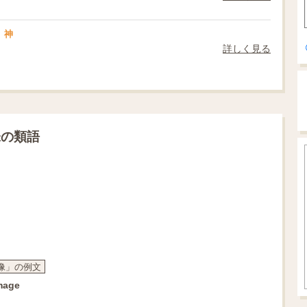
神
詳しく見る
味の類語
像」の例文
image