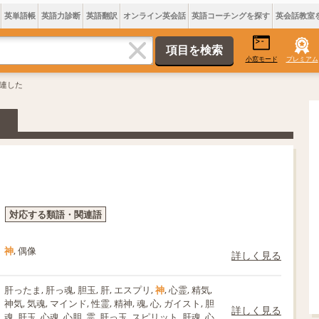
英単語帳
英語力診断
英語翻訳
オンライン英会話
英語コーチングを探す
英会話教室
小窓モード
プレミアム
関連した
対応する類語・関連語
神
, 偶像
詳しく見る
肝ったま, 肝っ魂, 胆玉, 肝, エスプリ,
神
, 心霊, 精気,
神気, 気魂, マインド, 性霊, 精神, 魂, 心, ガイスト, 胆
詳しく見る
魂, 肝玉, 心魂, 心胆, 霊, 肝っ玉, スピリット, 肝魂, 心