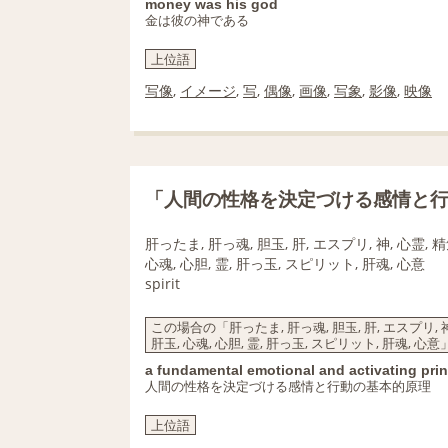
money was his god
金は彼の神である
上位語
写像
,
イメージ
,
写
,
偶像
,
画像
,
写象
,
影像
,
映像
「人間の性格を決定づける感情と
肝ったま, 肝っ魂, 胆玉, 肝, エスプリ, 神, 心霊, 精気
心魂, 心胆, 霊, 肝っ玉, スピリット, 肝魂, 心意
spirit
この場合の「肝ったま, 肝っ魂, 胆玉, 肝, エスプリ, 神, 
肝玉, 心魂, 心胆, 霊, 肝っ玉, スピリット, 肝魂, 心
a fundamental emotional and activating prin
人間の性格を決定づける感情と行動の基本的原理
上位語