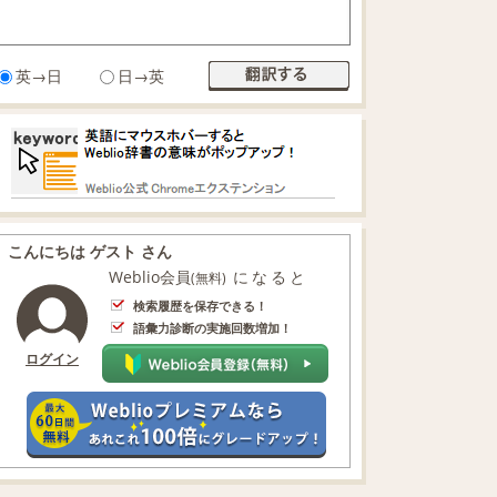
英→日
日→英
こんにちは ゲスト さん
Weblio会員
になると
(無料)
検索履歴を保存できる！
語彙力診断の実施回数増加！
ログイン