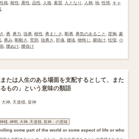
性格
,
根性
,
禀性
,
品性
,
人格
,
素質
,
人となり
,
人柄
,
地
,
性情
,
キャ
風
さ
,
勇
,
勇力
,
強勇
,
根性
,
勇ましさ
,
剛勇
,
勇気のあること
,
度胸
,
豪
気
,
勇み
,
剛毅さ
,
荒胆
,
強勇さ
,
肝魂
,
腰抜
,
物怖じ
,
腑抜け
,
怯懦
,
小
病
,
腰ぬけ
,
腰抜け
域または人生のある場面を支配するとして、また
れるもの」という意味の類語
, 大神, 天道様, 皇神
 神様, 神明, 大神, 天道様, 皇神」の意味
lling some part of the world or some aspect of life or who