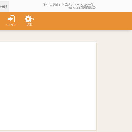
「神」に関連した英語シソーラスの一覧 -
を探す
Weblio英語類語検索
ログイン
設定