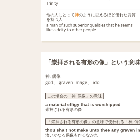
Trinity
他の人にとって
神
のように思えるほど優れた資質
を持つ人
a man of such superior qualities that he seems
like a deity to other people
「崇拝される有形の像」という意
神, 偶像
god、 graven image、 idol
この場合の「神, 偶像」の意味
a material effigy that is worshipped
崇拝される有形の像
「崇拝される有形の像」の意味で使われる「神, 偶
thou shalt not make unto thee any graven 
汝いかなる偶像も作るなかれ