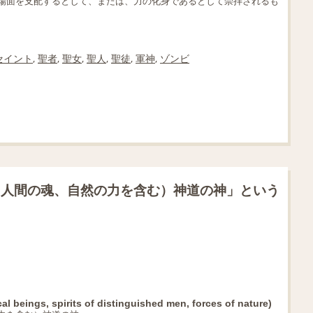
場面を支配するとして、または、力の化身であるとして崇拝されるも
セイント
,
聖者
,
聖女
,
聖人
,
聖徒
,
軍神
,
ゾンビ
た人間の魂、自然の力を含む）神道の神」という
al beings, spirits of distinguished men, forces of nature)