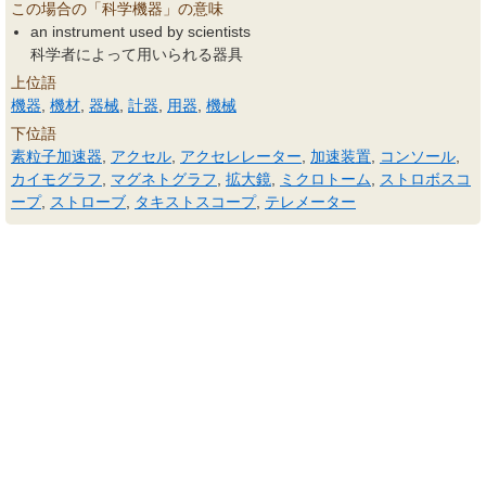
この場合の「科学機器」の意味
an instrument used by scientists
科学者によって用いられる器具
上位語
機器
,
機材
,
器械
,
計器
,
用器
,
機械
下位語
素粒子加速器
,
アクセル
,
アクセレレーター
,
加速装置
,
コンソール
,
カイモグラフ
,
マグネトグラフ
,
拡大鏡
,
ミクロトーム
,
ストロボスコ
ープ
,
ストローブ
,
タキストスコープ
,
テレメーター