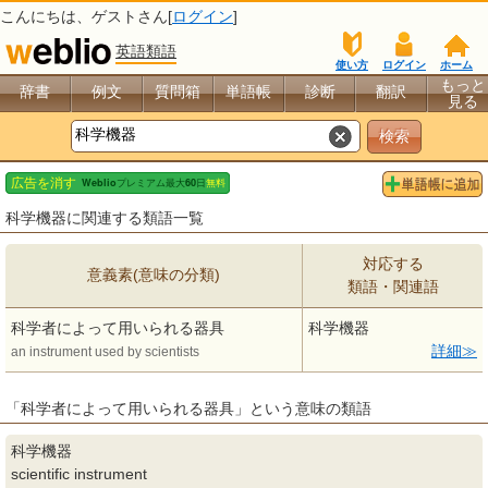
こんにちは、
ゲスト
さん[
ログイン
]
英語類語
使い方
ログイン
ホーム
もっと
辞書
例文
質問箱
単語帳
診断
翻訳
見る
科学機器に関連する類語一覧
対応する
意義素(意味の分類)
類語・関連語
科学者によって用いられる器具
科学機器
詳細
an instrument used by scientists
「科学者によって用いられる器具」という意味の類語
科学機器
scientific instrument