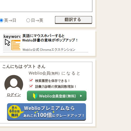
英→日
日→英
こんにちは ゲスト さん
Weblio会員
になると
(無料)
検索履歴を保存できる！
語彙力診断の実施回数増加！
ログイン