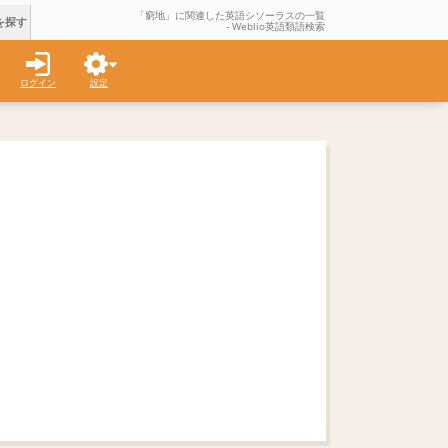
「窮地」に関連した英語シソーラスの一覧
を探す
- Weblio英語類語検索
ログイン
設定