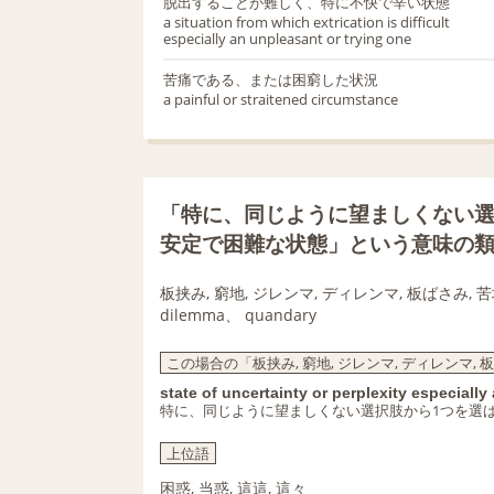
脱出することが難しく、特に不快で辛い状態
a situation from which extrication is difficult
especially an unpleasant or trying one
苦痛である、または困窮した状況
a painful or straitened circumstance
「特に、同じように望ましくない選
安定で困難な状態」という意味の
板挟み, 窮地, ジレンマ, ディレンマ, 板ばさみ, 
dilemma、 quandary
この場合の「板挟み, 窮地, ジレンマ, ディレンマ, 
state of uncertainty or perplexity especiall
特に、同じように望ましくない選択肢から1つを選
上位語
困惑
,
当惑
,
這這
,
這々