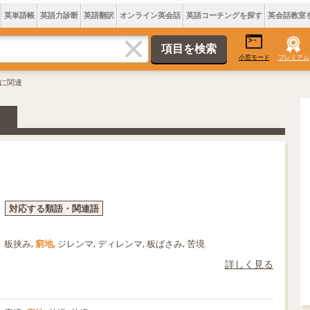
英単語帳
英語力診断
英語翻訳
オンライン英会話
英語コーチングを探す
英会話教室
小窓モード
プレミアム
地に関連
対応する類語・関連語
板挟み,
窮地
, ジレンマ, ディレンマ, 板ばさみ, 苦境
詳しく見る