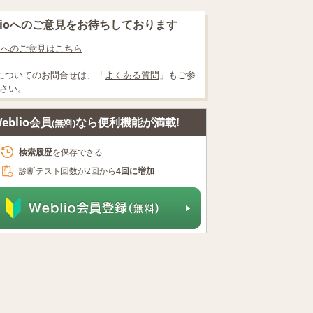
blioへのご意見をお待ちしております
lioへのご意見はこちら
についてのお問合せは、「
よくある質問
」もご参
さい。
eblio会員
なら便利機能が満載!
(無料)
検索履歴
を保存できる
診断テスト回数が2回から
4回に増加