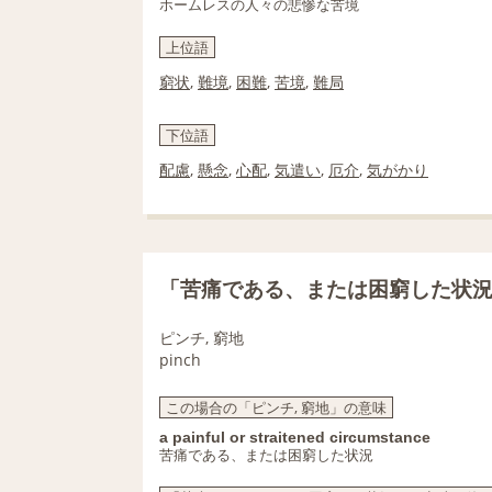
ホームレスの人々の悲惨な苦境
上位語
窮状
,
難境
,
困難
,
苦境
,
難局
下位語
配慮
,
懸念
,
心配
,
気遣い
,
厄介
,
気がかり
「苦痛である、または困窮した状
ピンチ, 窮地
pinch
この場合の「ピンチ, 窮地」の意味
a painful or straitened circumstance
苦痛である、または困窮した状況