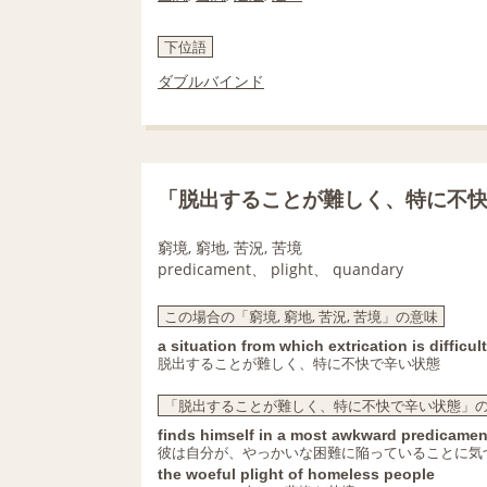
下位語
ダブルバインド
「脱出することが難しく、特に不
窮境, 窮地, 苦況, 苦境
predicament、 plight、 quandary
この場合の「窮境, 窮地, 苦況, 苦境」の意味
a situation from which extrication is difficu
脱出することが難しく、特に不快で辛い状態
「脱出することが難しく、特に不快で辛い状態」の意味
finds himself in a most awkward predicamen
彼は自分が、やっかいな困難に陥っていることに気
the woeful plight of homeless people