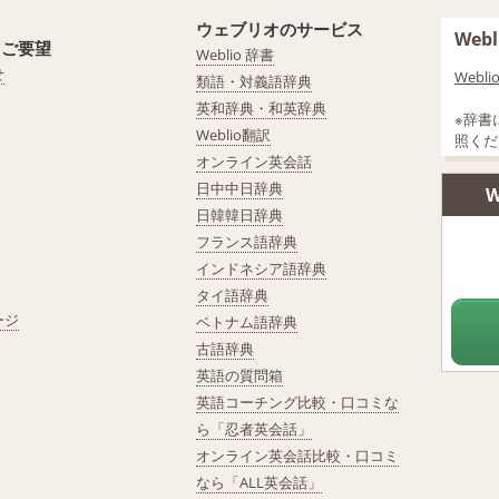
ウェブリオのサービス
We
・ご要望
Weblio 辞書
せ
Web
類語・対義語辞典
英和辞典・和英辞典
※辞書
Weblio翻訳
照くだ
オンライン英会話
日中中日辞典
W
日韓韓日辞典
フランス語辞典
インドネシア語辞典
タイ語辞典
ージ
ベトナム語辞典
古語辞典
英語の質問箱
英語コーチング比較・口コミな
ら「忍者英会話」
オンライン英会話比較・口コミ
なら「ALL英会話」