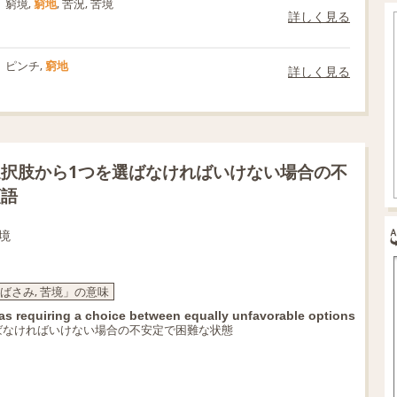
窮境,
窮地
, 苦況, 苦境
詳しく見る
ピンチ,
窮地
詳しく見る
択肢から1つを選ばなければいけない場合の不
類語
苦境
板ばさみ, 苦境」の意味
y as requiring a choice between equally unfavorable options
ばなければいけない場合の不安定で困難な状態