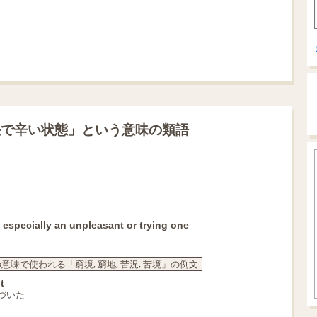
快で辛い状態」という意味の類語
lt especially an unpleasant or trying one
で使われる「窮境, 窮地, 苦況, 苦境」の例文
t
づいた