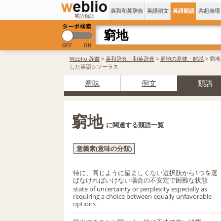
英和和英辞典
英語例文
英語類語
共起表現
英語類語
Weblio 辞書
>
英和辞典・和英辞典
>
窮地の意味・解説
> 窮
した英語シソーラス
意味
例文
類語
窮地
に関連する類語一覧
意義素(意味の分類)
特に、同じように望ましくない選択肢から1つを選
ばなければいけない場合の不安定で困難な状態
state of uncertainty or perplexity especially as
requiring a choice between equally unfavorable
options