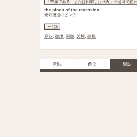
「苦痛である、または困窮した状況」の意味で使わ
the pinch of the recession
景気後退のピンチ
上位語
窮状
,
難境
,
困難
,
苦境
,
難局
意味
例文
類語