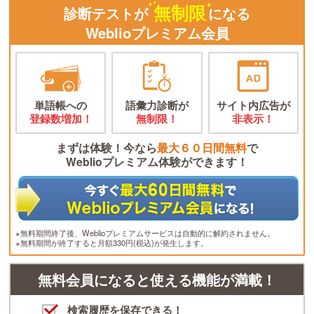
無制限
診断テストが
になる
Weblioプレミアム会員
単語帳への
語彙力診断が
サイト内広告が
登録数増加！
無制限！
非表示！
まずは体験！今なら
最大６０日間無料
で
Weblioプレミアム体験ができます！
※無料期間終了後、Weblioプレミアムサービスは自動的に解約されません。
※無料期間が終了すると月額330円(税込)が発生します。
無料会員になると使える機能が満載！
検索履歴を保存できる！