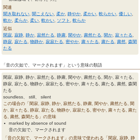
関連
聞き取れない
,
聞こえない
,
柔か
,
静やか
,
柔かい
,
軟らかい
,
優しい
,
軟か
,
柔らか
,
柔い
,
軟かい
,
ソフト
,
軟らか
近似
閑寂
,
寂静
,
静か
,
寂然たる
,
静粛
,
閑やか
,
粛然たる
,
閑か
,
寂々たる
,
静寂
,
寂たる
,
物静か
,
寂寂たる
,
密やか
,
粛々たる
,
粛たる
,
粛然
,
森閑
たる
「音の欠如で、マークされます」という意味の類語
閑寂, 寂静, 静か, 寂然たる, 静粛, 閑やか, 粛然たる, 閑か, 寂々たる,
静寂, 寂たる, 物静か, 寂寂たる, 密やか, 粛々たる, 粛たる, 粛然, 森閑
たる
soundless、 still、 silent
この場合の「閑寂, 寂静, 静か, 寂然たる, 静粛, 閑やか, 粛然たる, 閑
か, 寂々たる, 静寂, 寂たる, 物静か, 寂寂たる, 密やか, 粛々たる, 粛た
る, 粛然, 森閑たる」の意味
marked by absence of sound
音の欠如で、マークされます
「音の欠如で、マークされます」の意味で使われる「閑寂, 寂静, 静