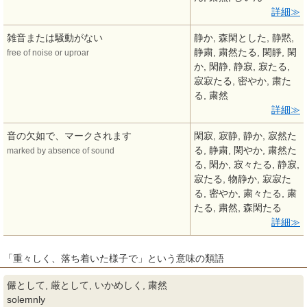
詳細
雑音または騒動がない
静か, 森閑とした, 静黙,
静粛, 粛然たる, 閑靜, 閑
free of noise or uproar
か, 閑静, 静寂, 寂たる,
寂寂たる, 密やか, 粛た
る, 粛然
詳細
音の欠如で、マークされます
閑寂, 寂静, 静か, 寂然た
る, 静粛, 閑やか, 粛然た
marked by absence of sound
る, 閑か, 寂々たる, 静寂,
寂たる, 物静か, 寂寂た
る, 密やか, 粛々たる, 粛
たる, 粛然, 森閑たる
詳細
「重々しく、落ち着いた様子で」という意味の類語
儼として, 厳として, いかめしく, 粛然
solemnly