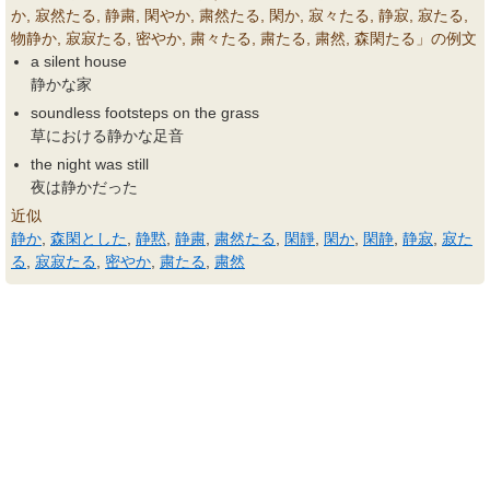
か, 寂然たる, 静粛, 閑やか, 粛然たる, 閑か, 寂々たる, 静寂, 寂たる,
物静か, 寂寂たる, 密やか, 粛々たる, 粛たる, 粛然, 森閑たる」の例文
a silent house
静かな家
soundless footsteps on the grass
草における静かな足音
the night was still
夜は静かだった
近似
静か
,
森閑とした
,
静黙
,
静粛
,
粛然たる
,
閑靜
,
閑か
,
閑静
,
静寂
,
寂た
る
,
寂寂たる
,
密やか
,
粛たる
,
粛然