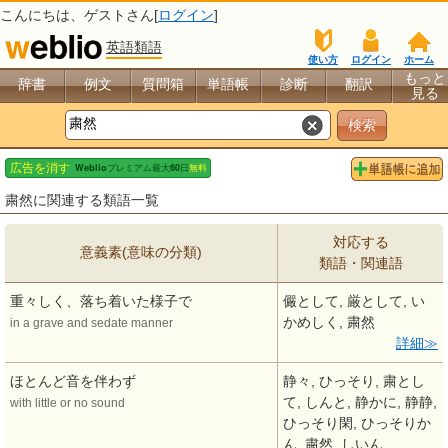
こんにちは、
ゲスト
さん[
ログイン
]
英語類語
使い方
ログイン
ホーム
もっと
辞書
例文
質問箱
単語帳
診断
翻訳
見る
粛然に関連する類語一覧
対応する
意義素(意味の分類)
類語・関連語
重々しく、落ち着いた様子で
儼として, 厳として, い
かめしく, 粛然
in a grave and sedate manner
詳細
ほとんど音を伴わず
静々, ひっそり, 粛とし
て, しんと, 静かに, 静静,
with little or no sound
ひっそり閑, ひっそりか
ん, 粛然, しいん