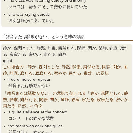
the class was listening quietly and intently
クラスは、静かにそして熱心に聴いていた
she was crying quietly
彼女は静かに泣いていた
「雑音または騒動がない」という意味の類語
静か, 森閑とした, 静黙, 静粛, 粛然たる, 閑靜, 閑か, 閑静, 静寂, 寂た
る, 寂寂たる, 密やか, 粛たる, 粛然
quiet
この場合の「静か, 森閑とした, 静黙, 静粛, 粛然たる, 閑靜, 閑か, 閑
静, 静寂, 寂たる, 寂寂たる, 密やか, 粛たる, 粛然」の意味
free of noise or uproar
雑音または騒動がない
「雑音または騒動がない」の意味で使われる「静か, 森閑とした, 静
黙, 静粛, 粛然たる, 閑靜, 閑か, 閑静, 静寂, 寂たる, 寂寂たる, 密やか,
粛たる, 粛然」の例文
a quiet audience at the concert
コンサートの静かな聴衆
the room was dark and quiet
部屋は暗く、静かだった