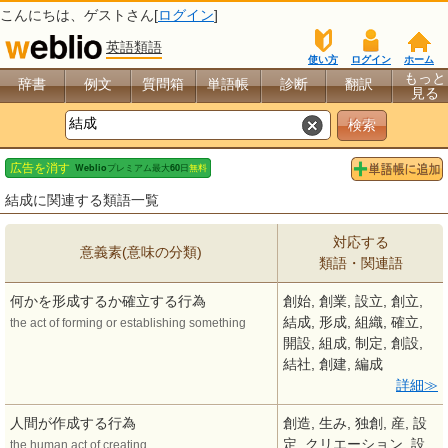
こんにちは、
ゲスト
さん[
ログイン
]
英語類語
使い方
ログイン
ホーム
もっと
辞書
例文
質問箱
単語帳
診断
翻訳
見る
結成に関連する類語一覧
対応する
意義素(意味の分類)
類語・関連語
何かを形成するか確立する行為
創始, 創業, 設立, 創立,
結成, 形成, 組織, 確立,
the act of forming or establishing something
開設, 組成, 制定, 創設,
結社, 創建, 編成
詳細
人間が作成する行為
創造, 生み, 独創, 産, 設
定, クリエーション, 設
the human act of creating