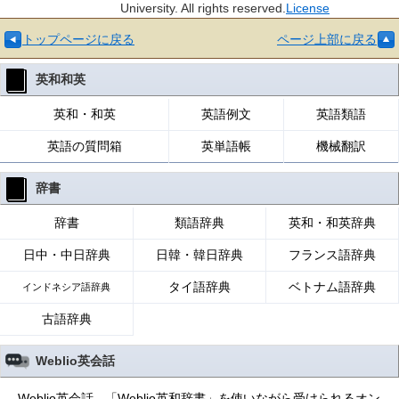
University. All rights reserved.
License
トップページに戻る
ページ上部に戻る
英和和英
英和・和英
英語例文
英語類語
英語の質問箱
英単語帳
機械翻訳
辞書
辞書
類語辞典
英和・和英辞典
日中・中日辞典
日韓・韓日辞典
フランス語辞典
タイ語辞典
ベトナム語辞典
インドネシア語辞典
古語辞典
Weblio英会話
Weblio英会話 - 「Weblio英和辞書」を使いながら受けられるオン