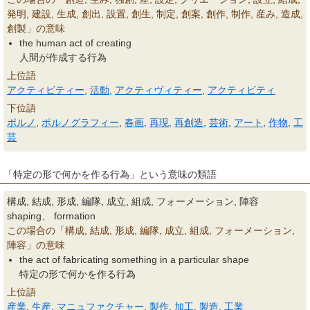
発明, 建設, 生成, 創出, 設置, 創生, 制定, 創案, 創作, 制作, 産み, 造成,
創製」の意味
the human act of creating
人間が作成する行為
上位語
アクティビティー
,
活動
,
アクティヴィティー
,
アクティビティ
下位語
ポルノ
,
ポルノグラフィー
,
春画
,
再現
,
再創造
,
芸術
,
アート
,
作物
,
工
芸
「特定の形で何かを作る行為」という意味の類語
構成, 結成, 形成, 編隊, 成立, 組成, フォーメーション, 陣容
shaping、 formation
この場合の「構成, 結成, 形成, 編隊, 成立, 組成, フォーメーション,
陣容」の意味
the act of fabricating something in a particular shape
特定の形で何かを作る行為
上位語
産業
,
生産
,
マニュファクチャー
,
製作
,
加工
,
製造
,
工業