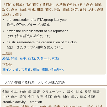
「何かを形成するか確立する行為」の意味で使われる「創始, 創業,
設立, 創立, 結成, 形成, 組織, 確立, 開設, 組成, 制定, 創設, 結社, 創建,
編成」の例文
the constitution of a PTA group last year
昨年のPTAのグループの構成
it was the establishment of his reputation
それは彼の評判の確立だった
he still remembers the organization of the club
彼は、まだクラブの組織を覚えている
上位語
経始
,
開始
,
着手
,
始動
,
スタート
,
発動
下位語
非イオン化
,
共産化
,
植民
,
拓殖
,
植民地化
「人間が作成する行為」という意味の類語
創造, 生み, 独創, 産, 設定, クリエーション, 設立, 結成, 発明, 建設,
生成, 創出, 設置, 創生, 制定, 創案, 創作, 制作, 産み, 造成, 創製
creative activity、 creation
この場合の「創造, 生み, 独創, 産, 設定, クリエーション, 設立, 結成,