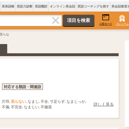
英単語帳
英語力診断
英語翻訳
オンライン英会話
英語コーチングを探す
英会話教室
小窓モード
プレミアム
 至らな
対応する類語・関連語
片羽,
至らない
, なまじ, 不全, 寸足らず, なまじっか,
詳しく見る
不備, 不完全, なまじい, 不徹底