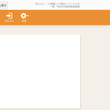
「至らない」に関連した英語シソーラスの
を探す
一覧 - Weblio英語類語検索
ログイン
設定