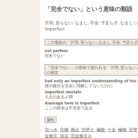
「完全でない」という意味の類語
片羽, 至らない, なまじ, 不全, 寸足らず, なまじっ
imperfect
この場合の「片羽, 至らない, なまじ, 不全, 寸足らず
not perfect
完全でない
「完全でない」の意味で使われる「片羽, 至らない, なま
の例文
had only an imperfect understanding of his 
彼の責任を完全に理解してないだけだ
imperfect mortals
欠点のある人間
drainage here is imperfect
ここの排水は不完全である
属性
完ぺき
,
完備
,
満点
,
完壁さ
,
極限
,
十全
,
極致
,
完璧
全無欠
,
頂点
,
完全無欠さ