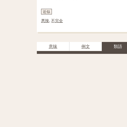
近似
悪辣
,
不完全
意味
例文
類語