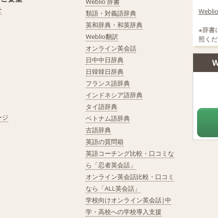
Weblio 辞書
せ
Web
類語・対義語辞典
英和辞典・和英辞典
※辞書
Weblio翻訳
照くだ
オンライン英会話
日中中日辞典
W
日韓韓日辞典
フランス語辞典
インドネシア語辞典
タイ語辞典
ージ
ベトナム語辞典
古語辞典
英語の質問箱
英語コーチング比較・口コミな
ら「忍者英会話」
オンライン英会話比較・口コミ
なら「ALL英会話」
学校向けオンライン英会話|中
学・高校への学校導入支援