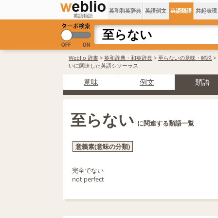
英和和英辞典
英語例文
英語類語
共起表現
英語類語
Weblio 辞書
>
英和辞典・和英辞典
>
至らないの意味・解説
>
いに関連した英語シソーラス
意味
例文
類語
至らない
に関連する類語一覧
意義素(意味の分類)
完全でない
not perfect