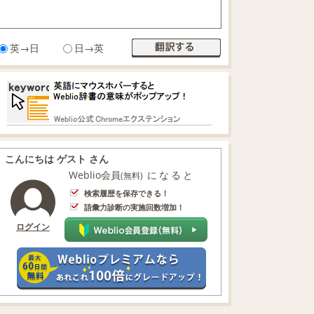
英→日
日→英
こんにちは ゲスト さん
Weblio会員
になると
(無料)
検索履歴を保存できる！
語彙力診断の実施回数増加！
ログイン