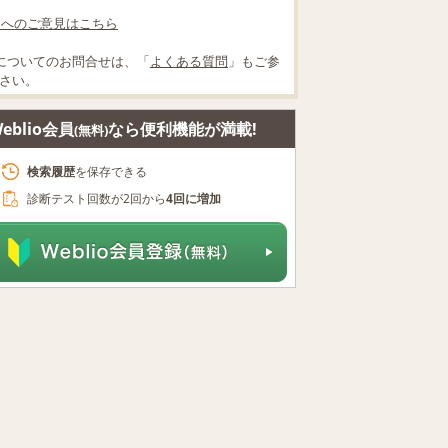
lioへのご意見はこちら
についてのお問合せは、「
よくある質問
」もご参
さい。
eblio会員
なら便利機能が満載!
(無料)
検索履歴
を保存できる
診断テスト回数が2回から
4回に増加