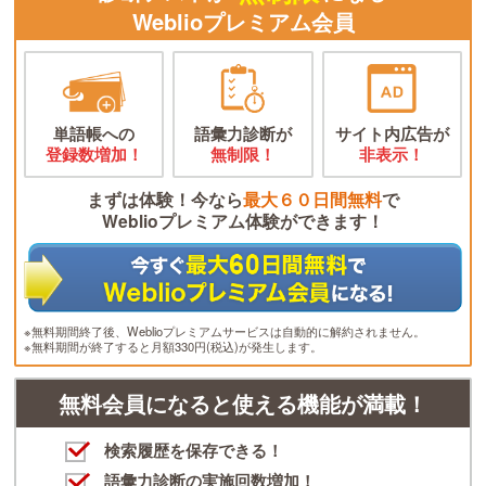
Weblioプレミアム会員
単語帳への
語彙力診断が
サイト内広告が
登録数増加！
無制限！
非表示！
まずは体験！今なら
最大６０日間無料
で
Weblioプレミアム体験ができます！
※無料期間終了後、Weblioプレミアムサービスは自動的に解約されません。
※無料期間が終了すると月額330円(税込)が発生します。
無料会員になると使える機能が満載！
検索履歴を保存できる！
語彙力診断の実施回数増加！