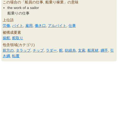
この場合の「船員の仕事, 船乗り稼業」の意味
the work of a sailor
船乗りの仕事
上位語
労働
,
バイト
,
雇用
,
働き口
,
アルバイト
,
仕事
被構成要素
操舵
,
舵取り
包含領域(カテゴリ)
前方の
,
タラップ
,
チップ
,
ラダー
,
舵
,
紡績糸
,
支索
,
船尾材
,
綱手
,
引
き綱
,
転覆