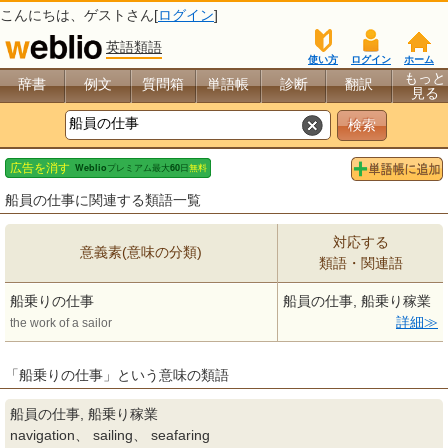
こんにちは、
ゲスト
さん[
ログイン
]
英語類語
使い方
ログイン
ホーム
もっと
辞書
例文
質問箱
単語帳
診断
翻訳
見る
船員の仕事に関連する類語一覧
対応する
意義素(意味の分類)
類語・関連語
船乗りの仕事
船員の仕事, 船乗り稼業
詳細
the work of a sailor
「船乗りの仕事」という意味の類語
船員の仕事, 船乗り稼業
navigation、 sailing、 seafaring