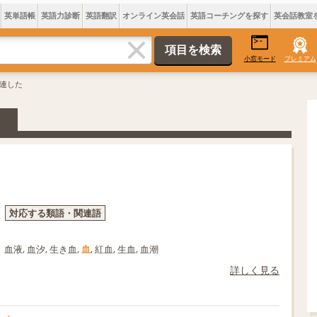
英単語帳
英語力診断
英語翻訳
オンライン英会話
英語コーチングを探す
英会話教室
小窓モード
プレミアム
関連した
対応する類語・関連語
血液, 血汐, 生き血,
血
, 紅血, 生血, 血潮
詳しく見る