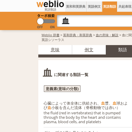
英和和英辞典
英語例文
英語類語
共起表現
英語類語
Weblio 辞書
>
英和辞典・和英辞典
>
血の意味・解説
> 血に
英語シソーラス
意味
例文
類語
血
に関連する類語一覧
意義素(意味の分類)
心臓によって体全体に供給され、
血
漿、
血
球およ
び
血
小板を含んだ流体（脊椎動物では赤い）
the fluid (red in vertebrates) that is pumped
through the body by the heart and contains
plasma, blood cells, and platelets