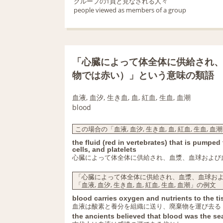
グループの1員と見なされる人々
people viewed as members of a group
「心臓によって体全体に供給され
物では赤い）」という意味の類語
血液, 血汐, 生き血, 血, 紅血, 生血, 血潮
blood
この場合の「血液, 血汐, 生き血, 血, 紅血, 生血, 
the fluid (red in vertebrates) that is pump
cells, and platelets
心臓によって体全体に供給され、血漿、血球および
「心臓によって体全体に供給され、血漿、血球お
「血液, 血汐, 生き血, 血, 紅血, 生血, 血潮」の例文
blood carries oxygen and nutrients to the t
血液は酸素と養分を組織に送り、廃棄物を運び去る
the ancients believed that blood was the se