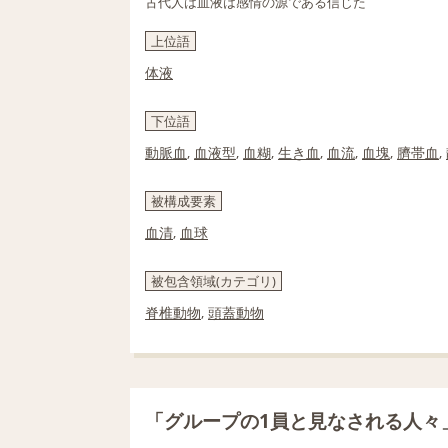
古代人は血液は感情の源である信じた
上位語
体液
下位語
動脈血
,
血液型
,
血糊
,
生き血
,
血流
,
血塊
,
臍帯血
,
被構成要素
血清
,
血球
被包含領域(カテゴリ)
脊椎動物
,
頭蓋動物
「グループの1員と見なされる人々