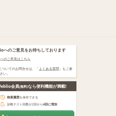
blioへのご意見をお待ちしております
lioへのご意見はこちら
についてのお問合せは、「
よくある質問
」もご参
さい。
eblio会員
なら便利機能が満載!
(無料)
検索履歴
を保存できる
診断テスト回数が2回から
4回に増加