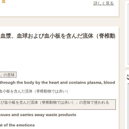
血
詳しく見る
、血漿、血球および血小板を含んだ流体（脊椎動
血潮」の意味
ed through the body by the heart and contains plasma, blood
血小板を含んだ流体（脊椎動物では赤い）
よび血小板を含んだ流体（脊椎動物では赤い）」の意味で使われる
issues and carries away waste products
at of the emotions