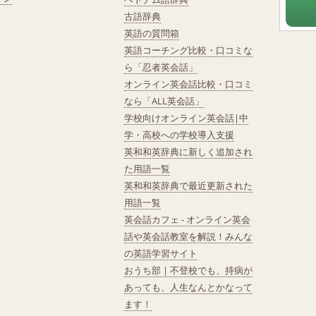
古語辞典
英語の質問箱
英語コーチング比較・口コミな
ら「忍者英会話」
オンライン英会話比較・口コミ
なら「ALL英会話」
学校向けオンライン英会話|中
学・高校への学校導入支援
英和和英辞典に新しく追加され
た用語一覧
英和和英辞典で最近更新された
用語一覧
英会話カフェ - オンライン英会
話や英会話教室を解説！みんな
の英語学習サイト
おうち部 | 不登校でも、持病が
あっても、人生なんとかなって
ます！