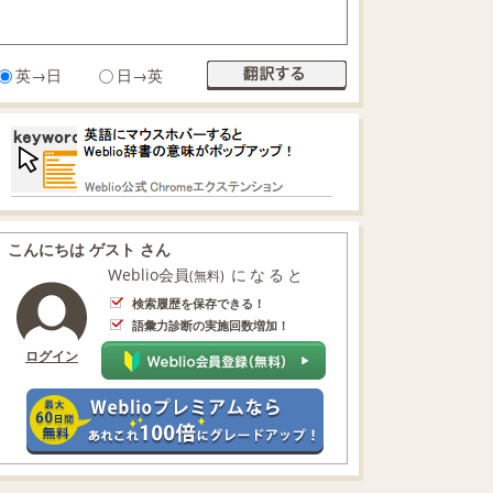
英→日
日→英
こんにちは ゲスト さん
Weblio会員
になると
(無料)
検索履歴を保存できる！
語彙力診断の実施回数増加！
ログイン