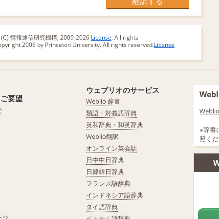
版 (C) 情報通信研究機構, 2009-2026
License
. All rights
yright 2006 by Princeton University. All rights reserved.
License
ウェブリオのサービス
We
・ご要望
Weblio 辞書
せ
Web
類語・対義語辞典
英和辞典・和英辞典
※辞書
Weblio翻訳
照くだ
オンライン英会話
日中中日辞典
W
日韓韓日辞典
フランス語辞典
インドネシア語辞典
タイ語辞典
ージ
ベトナム語辞典