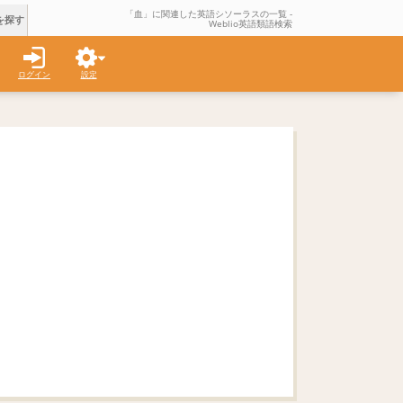
「血」に関連した英語シソーラスの一覧 -
を探す
Weblio英語類語検索
ログイン
設定