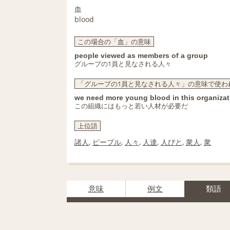
血
blood
この場合の「血」の意味
people viewed as members of a group
グループの1員と見なされる人々
「グループの1員と見なされる人々」の意味で使わ
we need more young blood in this organizat
この組織にはもっと若い人材が必要だ
上位語
諸人
,
ピープル
,
人々
,
人達
,
人びと
,
衆人
,
衆
意味
例文
類語