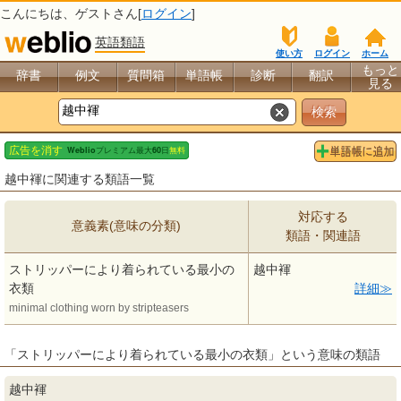
こんにちは、
ゲスト
さん[
ログイン
]
英語類語
使い方
ログイン
ホーム
もっと
辞書
例文
質問箱
単語帳
診断
翻訳
見る
越中褌に関連する類語一覧
対応する
意義素(意味の分類)
類語・関連語
ストリッパーにより着られている最小の
越中褌
衣類
詳細
minimal clothing worn by stripteasers
「ストリッパーにより着られている最小の衣類」という意味の類語
越中褌