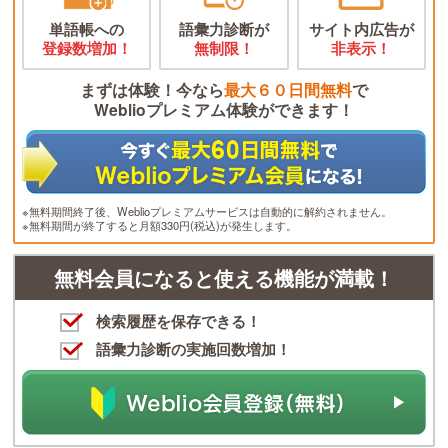
単語帳への
語彙力診断が
サイト内広告が
登録数増加！
無制限！
非表示！
まずは体験！今なら
最大６０日間無料
で
Weblioプレミアム体験ができます！
※無料期間終了後、Weblioプレミアムサービスは自動的に解約されません。
※無料期間が終了すると月額330円(税込)が発生します。
無料会員になると使える機能が満載！
検索履歴を保存できる！
語彙力診断の実施回数増加！