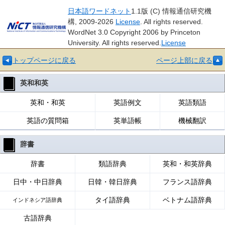
日本語ワードネット
1.1版 (C) 情報通信研究機
構, 2009-2026
License
. All rights reserved.
WordNet 3.0 Copyright 2006 by Princeton
University. All rights reserved.
License
トップページに戻る
ページ上部に戻る
英和和英
英和・和英
英語例文
英語類語
英語の質問箱
英単語帳
機械翻訳
辞書
辞書
類語辞典
英和・和英辞典
日中・中日辞典
日韓・韓日辞典
フランス語辞典
タイ語辞典
ベトナム語辞典
インドネシア語辞典
古語辞典