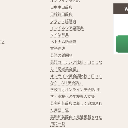
オンライン英会話
日中中日辞典
W
日韓韓日辞典
フランス語辞典
インドネシア語辞典
タイ語辞典
ージ
ベトナム語辞典
古語辞典
英語の質問箱
英語コーチング比較・口コミな
ら「忍者英会話」
オンライン英会話比較・口コミ
なら「ALL英会話」
学校向けオンライン英会話|中
学・高校への学校導入支援
英和和英辞典に新しく追加され
た用語一覧
英和和英辞典で最近更新された
用語一覧