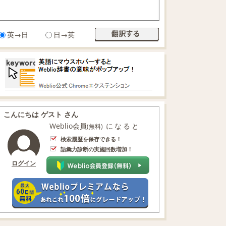
英→日
日→英
こんにちは ゲスト さん
Weblio会員
になると
(無料)
検索履歴を保存できる！
語彙力診断の実施回数増加！
ログイン