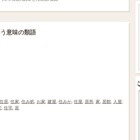
いう意味の類語
住居
,
住家
,
住み処
,
お家
,
建屋
,
住みか
,
住屋
,
居所
,
家
,
居館
,
人屋
,
宅
,
住宅
,
居