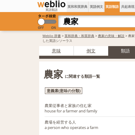
英和和英辞典
英語例文
英語類語
共起表現
英語類語
Weblio 辞書
>
英和辞典・和英辞典
>
農家の意味・解説
> 農
した英語シソーラス
意味
例文
類語
農家
に関連する類語一覧
意義素(意味の分類)
農業従事者と家族の住む家
house for a farmer and family
農場を経営する人
a person who operates a farm