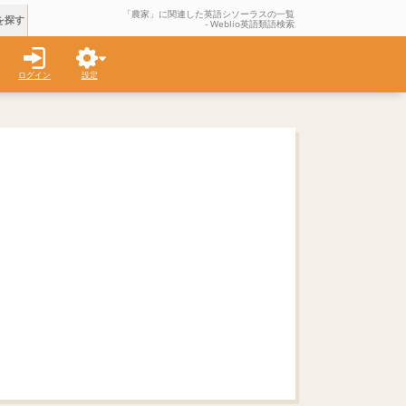
「農家」に関連した英語シソーラスの一覧
を探す
- Weblio英語類語検索
ログイン
設定