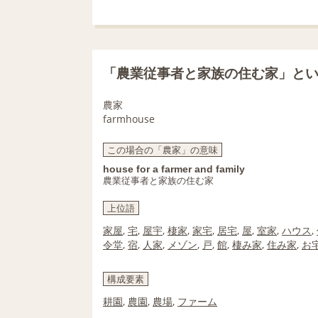
「農業従事者と家族の住む家」と
農家
farmhouse
この場合の「農家」の意味
house for a farmer and family
農業従事者と家族の住む家
上位語
家屋
,
宅
,
屋宇
,
棲家
,
家宅
,
居宅
,
屋
,
室家
,
ハウス
,
令堂
,
宿
,
人家
,
メゾン
,
戸
,
館
,
棲み家
,
住み家
,
お
構成要素
耕園
,
農園
,
農場
,
ファーム