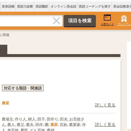
英単語帳
英語力診断
英語翻訳
オンライン英会話
英語コーチングを探す
英会話教室
小窓モード
プレミアム
家に関連
対応する類語・関連語
農家
詳しく見る
農場主, 作り人, 耕人, 田子, 田作り, 田夫, お百姓さ
詳しく見る
ん, 農人, 農父, 農夫, 田作, 圃,
農家
, 百姓, 農業家, 作
人, 本百姓, 農民, どん百姓, 農婦