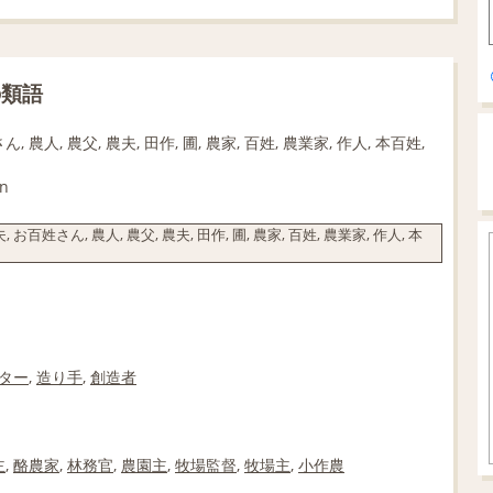
の類語
, 農人, 農父, 農夫, 田作, 圃, 農家, 百姓, 農業家, 作人, 本百姓,
n
お百姓さん, 農人, 農父, 農夫, 田作, 圃, 農家, 百姓, 農業家, 作人, 本
ター
,
造り手
,
創造者
主
,
酪農家
,
林務官
,
農園主
,
牧場監督
,
牧場主
,
小作農