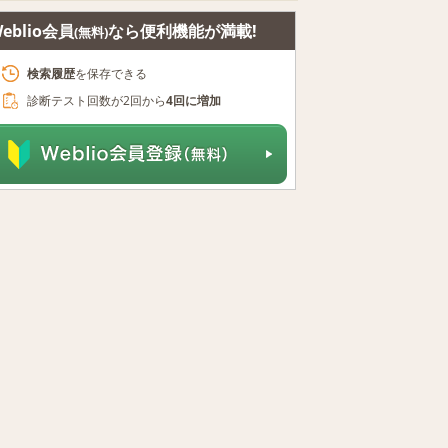
eblio会員
なら便利機能が満載!
(無料)
検索履歴
を保存できる
診断テスト回数が2回から
4回に増加