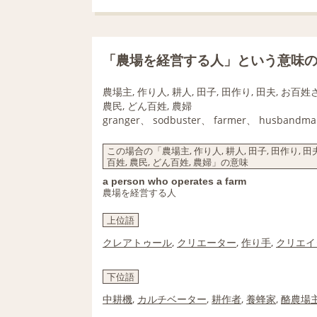
「農場を経営する人」という意味
農場主, 作り人, 耕人, 田子, 田作り, 田夫, お百姓さん
農民, どん百姓, 農婦
granger、 sodbuster、 farmer、 husbandma
この場合の「農場主, 作り人, 耕人, 田子, 田作り, 田夫, 
百姓, 農民, どん百姓, 農婦」の意味
a person who operates a farm
農場を経営する人
上位語
クレアトゥール
,
クリエーター
,
作り手
,
クリエイ
下位語
中耕機
,
カルチベーター
,
耕作者
,
養蜂家
,
酪農場