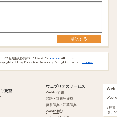
版 (C) 情報通信研究機構, 2009-2026
License
. All rights
yright 2006 by Princeton University. All rights reserved.
License
ウェブリオのサービス
We
・ご要望
Weblio 辞書
せ
Web
類語・対義語辞典
英和辞典・和英辞典
※辞書
Weblio翻訳
照くだ