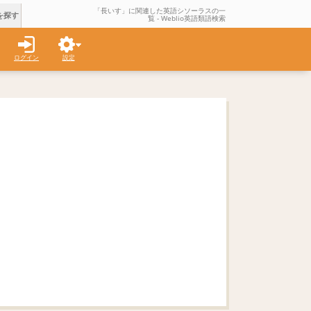
「長いす」に関連した英語シソーラスの一
を探す
覧 - Weblio英語類語検索
ログイン
設定