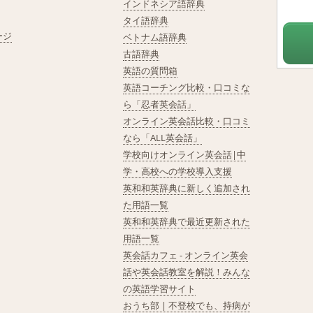
インドネシア語辞典
タイ語辞典
ージ
ベトナム語辞典
古語辞典
英語の質問箱
英語コーチング比較・口コミな
ら「忍者英会話」
オンライン英会話比較・口コミ
なら「ALL英会話」
学校向けオンライン英会話|中
学・高校への学校導入支援
英和和英辞典に新しく追加され
た用語一覧
英和和英辞典で最近更新された
用語一覧
英会話カフェ - オンライン英会
話や英会話教室を解説！みんな
の英語学習サイト
おうち部 | 不登校でも、持病が