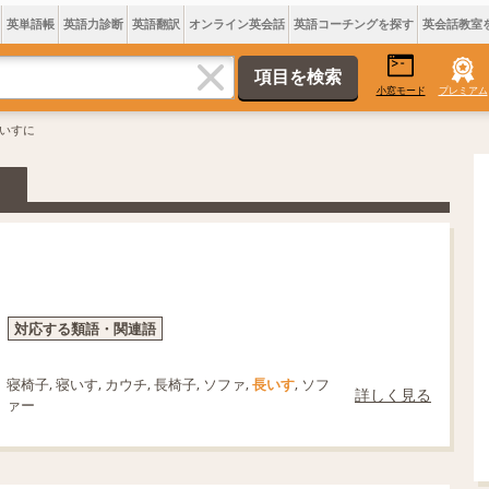
英単語帳
英語力診断
英語翻訳
オンライン英会話
英語コーチングを探す
英会話教室
小窓モード
プレミアム
長いすに
対応する類語・関連語
寝椅子, 寝いす, カウチ, 長椅子, ソファ,
長いす
, ソフ
詳しく見る
ァー