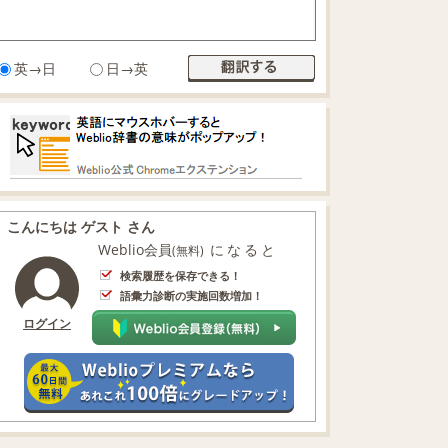
英→日
日→英
こんにちは ゲスト さん
Weblio会員
になると
(無料)
検索履歴を保存できる！
語彙力診断の実施回数増加！
ログイン