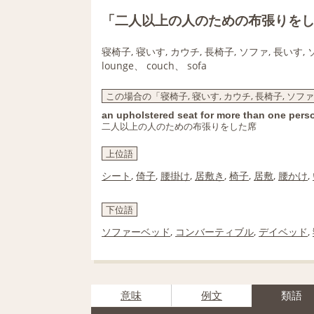
「二人以上の人のための布張りを
寝椅子, 寝いす, カウチ, 長椅子, ソファ, 長いす,
lounge、 couch、 sofa
この場合の「寝椅子, 寝いす, カウチ, 長椅子, ソフ
an upholstered seat for more than one pers
二人以上の人のための布張りをした席
上位語
シート
,
倚子
,
腰掛け
,
居敷き
,
椅子
,
居敷
,
腰かけ
,
下位語
ソファーベッド
,
コンバーティブル
,
デイベッド
,
意味
例文
類語