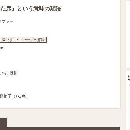
した席」という意味の類語
 ソファー
ァ, 長いす, ソファー」の意味
on
いす
,
腰掛
寝椅子
,
ひな鳥