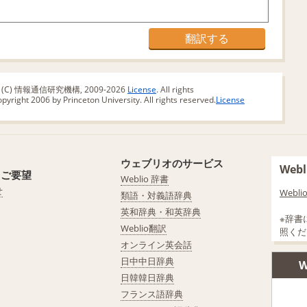
版 (C) 情報通信研究機構, 2009-2026
License
. All rights
yright 2006 by Princeton University. All rights reserved.
License
ウェブリオのサービス
We
・ご要望
Weblio 辞書
せ
Web
類語・対義語辞典
英和辞典・和英辞典
※辞書
Weblio翻訳
照くだ
オンライン英会話
日中中日辞典
W
日韓韓日辞典
フランス語辞典