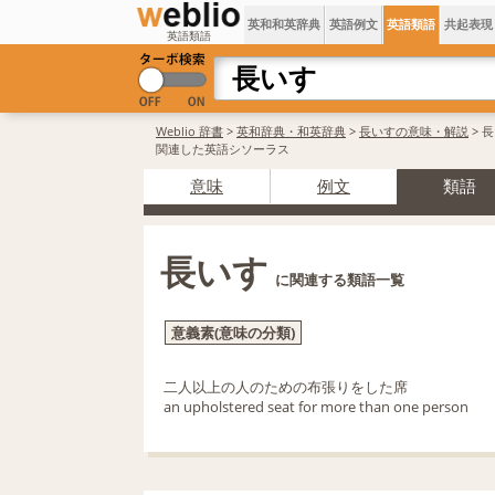
英和和英辞典
英語例文
英語類語
共起表現
英語類語
Weblio 辞書
>
英和辞典・和英辞典
>
長いすの意味・解説
> 
関連した英語シソーラス
意味
例文
類語
長いす
に関連する類語一覧
意義素(意味の分類)
二人以上の人のための布張りをした席
an upholstered seat for more than one person