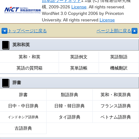
日本語ワードネット
1.1版 (C) 情報通信研究機
構, 2009-2026
License
. All rights reserved.
WordNet 3.0 Copyright 2006 by Princeton
University. All rights reserved.
License
トップページに戻る
ページ上部に戻る
英和和英
英和・和英
英語例文
英語類語
英語の質問箱
英単語帳
機械翻訳
辞書
辞書
類語辞典
英和・和英辞典
日中・中日辞典
日韓・韓日辞典
フランス語辞典
タイ語辞典
ベトナム語辞典
インドネシア語辞典
古語辞典