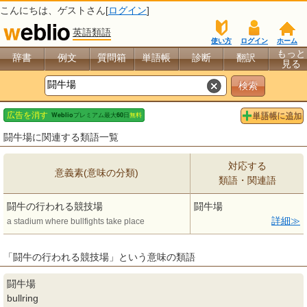
こんにちは、
ゲスト
さん[
ログイン
]
英語類語
使い方
ログイン
ホーム
もっと
辞書
例文
質問箱
単語帳
診断
翻訳
見る
闘牛場に関連する類語一覧
対応する
意義素(意味の分類)
類語・関連語
闘牛の行われる競技場
闘牛場
詳細
a stadium where bullfights take place
「闘牛の行われる競技場」という意味の類語
闘牛場
bullring