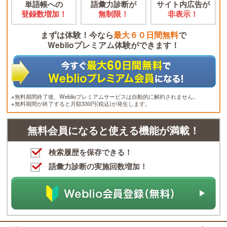
単語帳への
語彙力診断が
サイト内広告が
登録数増加！
無制限！
非表示！
まずは体験！今なら
最大６０日間無料
で
Weblioプレミアム体験ができます！
※無料期間終了後、Weblioプレミアムサービスは自動的に解約されません。
※無料期間が終了すると月額330円(税込)が発生します。
無料会員になると使える機能が満載！
検索履歴を保存できる！
語彙力診断の実施回数増加！