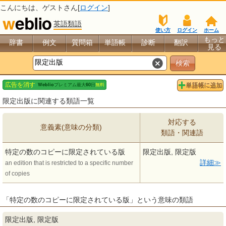
こんにちは、
ゲスト
さん[
ログイン
]
英語類語
使い方
ログイン
ホーム
もっと
辞書
例文
質問箱
単語帳
診断
翻訳
見る
限定出版に関連する類語一覧
対応する
意義素(意味の分類)
類語・関連語
特定の数のコピーに限定されている版
限定出版, 限定版
詳細
an edition that is restricted to a specific number
of copies
「特定の数のコピーに限定されている版」という意味の類語
限定出版, 限定版