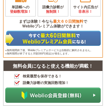
単語帳への
語彙力診断が
サイト内広告が
登録数増加！
無制限！
非表示！
まずは体験！今なら
最大６０日間無料
で
Weblioプレミアム体験ができます！
※無料期間終了後、Weblioプレミアムサービスは自動的に解約されません。
※無料期間が終了すると月額330円(税込)が発生します。
無料会員になると使える機能が満載！
検索履歴を保存できる！
語彙力診断の実施回数増加！