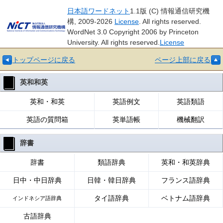
日本語ワードネット
1.1版 (C) 情報通信研究機
構, 2009-2026
License
. All rights reserved.
WordNet 3.0 Copyright 2006 by Princeton
University. All rights reserved.
License
トップページに戻る
ページ上部に戻る
英和和英
英和・和英
英語例文
英語類語
英語の質問箱
英単語帳
機械翻訳
辞書
辞書
類語辞典
英和・和英辞典
日中・中日辞典
日韓・韓日辞典
フランス語辞典
タイ語辞典
ベトナム語辞典
インドネシア語辞典
古語辞典