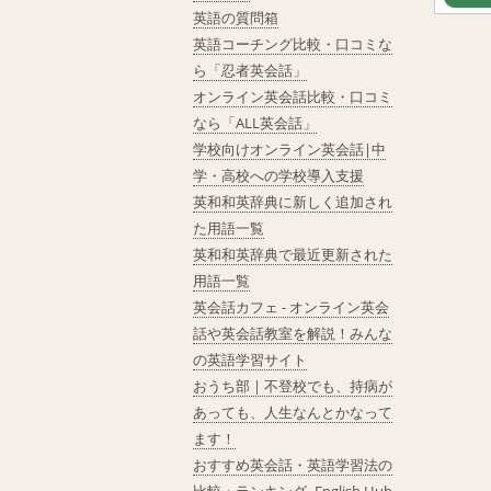
英語の質問箱
英語コーチング比較・口コミな
ら「忍者英会話」
オンライン英会話比較・口コミ
なら「ALL英会話」
学校向けオンライン英会話|中
学・高校への学校導入支援
英和和英辞典に新しく追加され
た用語一覧
英和和英辞典で最近更新された
用語一覧
英会話カフェ - オンライン英会
話や英会話教室を解説！みんな
の英語学習サイト
おうち部 | 不登校でも、持病が
あっても、人生なんとかなって
ます！
おすすめ英会話・英語学習法の