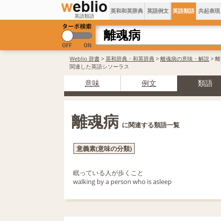
英和和英辞典
英語例文
英語類語
共起表現
英語類語
Weblio 辞書
>
英和辞典・和英辞典
>
離魂病の意味・解説
> 
関連した英語シソーラス
意味
例文
類語
離魂病
に関連する類語一覧
意義素(意味の分類)
眠っている人が歩くこと
walking by a person who is asleep