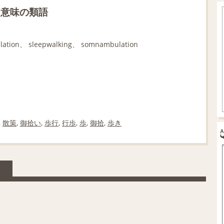
う意味の類語
ation、 sleepwalking、 somnambulation
,
散策
,
御拾い
,
歩行
,
行歩
,
歩
,
御拾
,
歩き