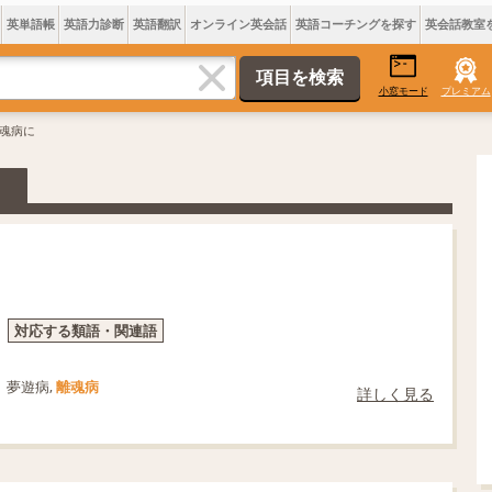
英単語帳
英語力診断
英語翻訳
オンライン英会話
英語コーチングを探す
英会話教室
小窓モード
プレミアム
離魂病に
対応する類語・関連語
夢遊病,
離魂病
詳しく見る