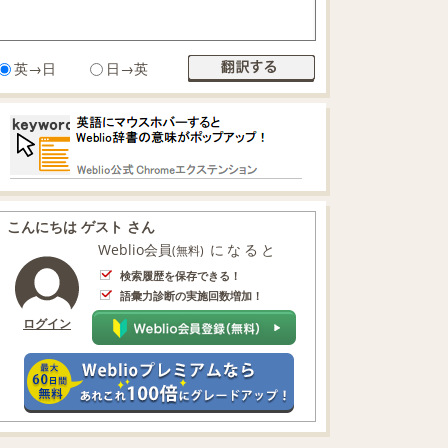
英→日
日→英
こんにちは ゲスト さん
Weblio会員
になると
(無料)
検索履歴を保存できる！
語彙力診断の実施回数増加！
ログイン