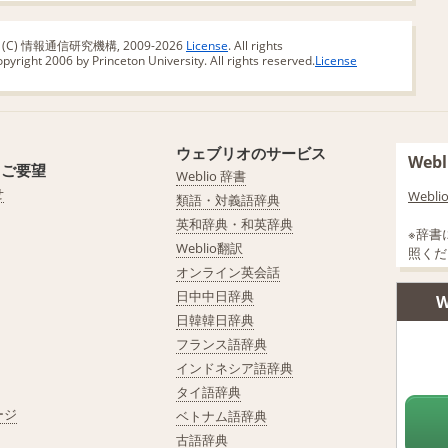
版 (C) 情報通信研究機構, 2009-2026
License
. All rights
yright 2006 by Princeton University. All rights reserved.
License
ウェブリオのサービス
We
・ご要望
Weblio 辞書
せ
Web
類語・対義語辞典
英和辞典・和英辞典
※辞書
Weblio翻訳
照くだ
オンライン英会話
日中中日辞典
W
日韓韓日辞典
フランス語辞典
インドネシア語辞典
タイ語辞典
ージ
ベトナム語辞典
古語辞典