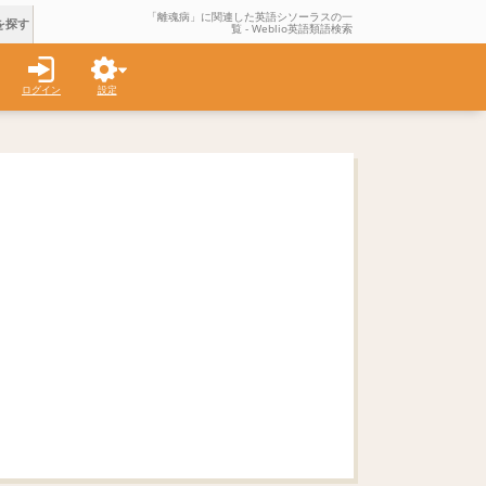
「離魂病」に関連した英語シソーラスの一
を探す
覧 - Weblio英語類語検索
ログイン
設定