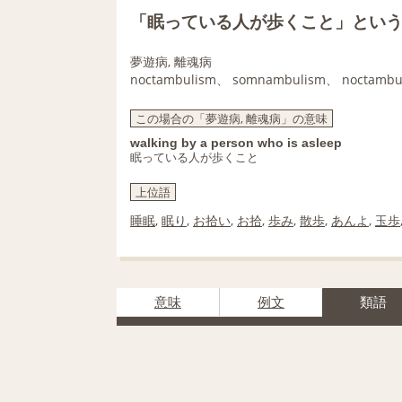
「眠っている人が歩くこと」とい
夢遊病, 離魂病
noctambulism、 somnambulism、 noctambul
この場合の「夢遊病, 離魂病」の意味
walking by a person who is asleep
眠っている人が歩くこと
上位語
睡眠
,
眠り
,
お拾い
,
お拾
,
歩み
,
散歩
,
あんよ
,
玉歩
意味
例文
類語