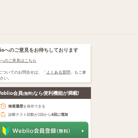
blioへのご意見をお待ちしております
lioへのご意見はこちら
についてのお問合せは、「
よくある質問
」もご参
さい。
eblio会員
なら便利機能が満載!
(無料)
検索履歴
を保存できる
診断テスト回数が2回から
4回に増加