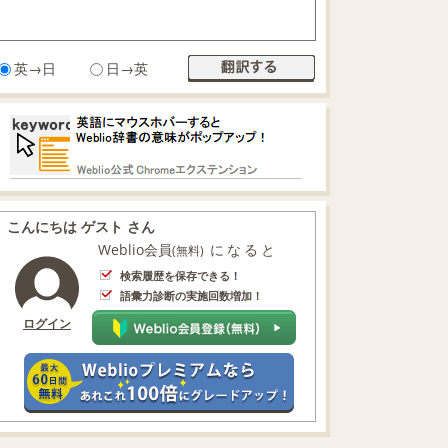
英→日
日→英
こんにちは ゲスト さん
Weblio会員
になると
(無料)
検索履歴を保存できる！
語彙力診断の実施回数増加！
ログイン