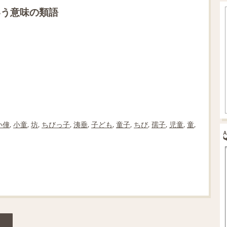
いう意味の類語
小僮
,
小童
,
坊
,
ちびっ子
,
洟垂
,
子ども
,
童子
,
ちび
,
孺子
,
児童
,
童
,