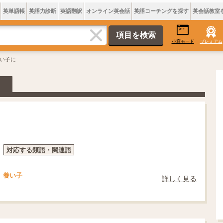
英単語帳
英語力診断
英語翻訳
オンライン英会話
英語コーチングを探す
英会話教室
小窓モード
プレミアム
養い子に
対応する類語・関連語
養い子
詳しく見る