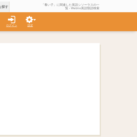
「養い子」に関連した英語シソーラスの一
を探す
覧 - Weblio英語類語検索
ログイン
設定