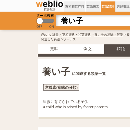
英和和英辞典
英語例文
英語類語
共起表現
英語類語
Weblio 辞書
>
英和辞典・和英辞典
>
養い子の意味・解説
> 
関連した英語シソーラス
意味
例文
類語
養い子
に関連する類語一覧
意義素(意味の分類)
里親に育てられている子供
a child who is raised by foster parents