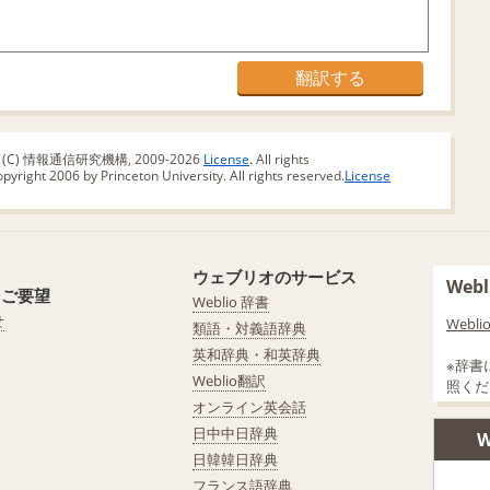
版 (C) 情報通信研究機構, 2009-2026
License
. All rights
yright 2006 by Princeton University. All rights reserved.
License
ウェブリオのサービス
We
・ご要望
Weblio 辞書
せ
Web
類語・対義語辞典
英和辞典・和英辞典
※辞書
Weblio翻訳
照くだ
オンライン英会話
日中中日辞典
W
日韓韓日辞典
フランス語辞典