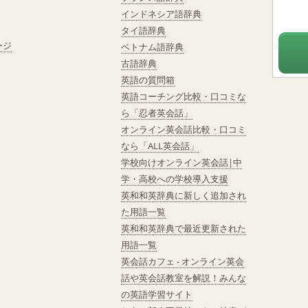
インドネシア語辞典
タイ語辞典
ージ
ベトナム語辞典
古語辞典
英語の質問箱
英語コーチング比較・口コミな
ら「忍者英会話」
オンライン英会話比較・口コミ
なら「ALL英会話」
学校向けオンライン英会話|中
学・高校への学校導入支援
英和和英辞典に新しく追加され
た用語一覧
英和和英辞典で最近更新された
用語一覧
英会話カフェ - オンライン英会
話や英会話教室を解説！みんな
の英語学習サイト