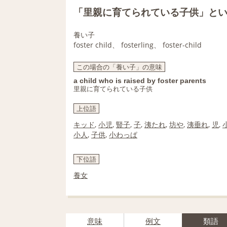
「里親に育てられている子供」と
養い子
foster child、 fosterling、 foster-child
この場合の「養い子」の意味
a child who is raised by foster parents
里親に育てられている子供
上位語
キッド
,
小児
,
豎子
,
子
,
洟たれ
,
坊や
,
洟垂れ
,
児
,
小人
,
子供
,
小わっぱ
下位語
養女
意味
例文
類語