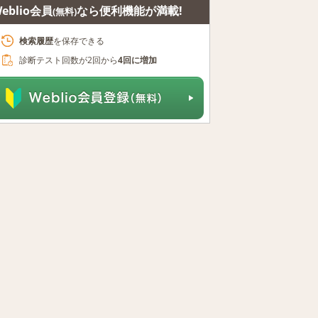
eblio会員
なら便利機能が満載!
(無料)
検索履歴
を保存できる
診断テスト回数が2回から
4回に増加