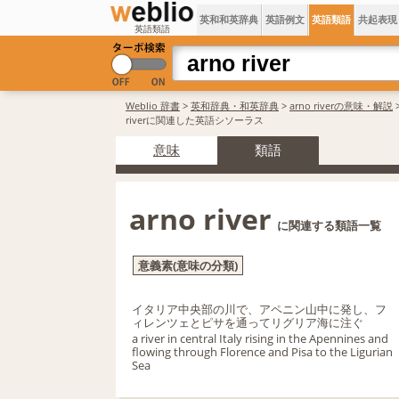
英和和英辞典
英語例文
英語類語
共起表現
英語類語
Weblio 辞書
>
英和辞典・和英辞典
>
arno riverの意味・解説
>
riverに関連した英語シソーラス
意味
類語
arno river
に関連する類語一覧
意義素(意味の分類)
イタリア中央部の川で、アペニン山中に発し、フ
ィレンツェとピサを通ってリグリア海に注ぐ
a river in central Italy rising in the Apennines and
flowing through Florence and Pisa to the Ligurian
Sea