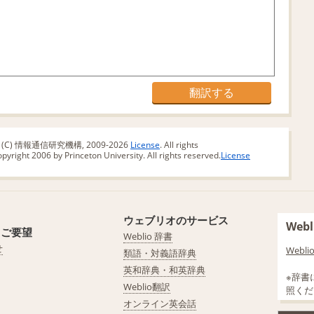
版 (C) 情報通信研究機構, 2009-2026
License
. All rights
yright 2006 by Princeton University. All rights reserved.
License
ウェブリオのサービス
We
・ご要望
Weblio 辞書
せ
Web
類語・対義語辞典
英和辞典・和英辞典
※辞書
Weblio翻訳
照くだ
オンライン英会話