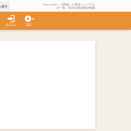
「arno river」に関連した英語シソーラス
を探す
の一覧 - Weblio英語類語検索
ログイン
設定