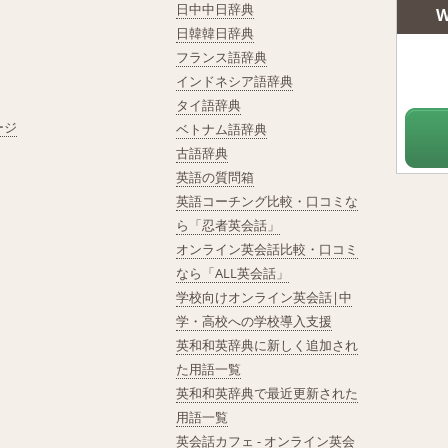
日中中日辞典
W
日韓韓日辞典
フランス語辞典
インドネシア語辞典
タイ語辞典
ージ
ベトナム語辞典
古語辞典
英語の質問箱
英語コーチング比較・口コミな
ら「忍者英会話」
オンライン英会話比較・口コミ
なら「ALL英会話」
学校向けオンライン英会話|中
学・高校への学校導入支援
英和和英辞典に新しく追加され
た用語一覧
英和和英辞典で最近更新された
用語一覧
英会話カフェ - オンライン英会