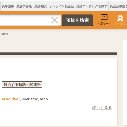
英単語帳
英語力診断
英語翻訳
オンライン英会話
英語コーチングを探す
英会話教室
小窓モード
プレミアム
 arno
対応する類語・関連語
arno river
, river arno, arno
詳しく見る