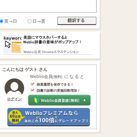
英→日
日→英
こんにちは ゲスト さん
Weblio会員
になると
(無料)
検索履歴を保存できる！
語彙力診断の実施回数増加！
ログイン