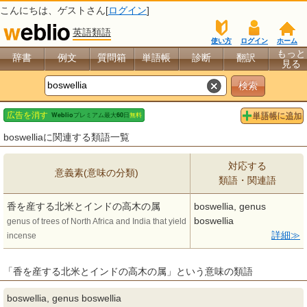
こんにちは、
ゲスト
さん[
ログイン
]
英語類語
使い方
ログイン
ホーム
もっと
辞書
例文
質問箱
単語帳
診断
翻訳
見る
boswelliaに関連する類語一覧
対応する
意義素(意味の分類)
類語・関連語
香を産する北米とインドの高木の属
boswellia, genus
boswellia
genus of trees of North Africa and India that yield
詳細
incense
「香を産する北米とインドの高木の属」という意味の類語
boswellia, genus boswellia