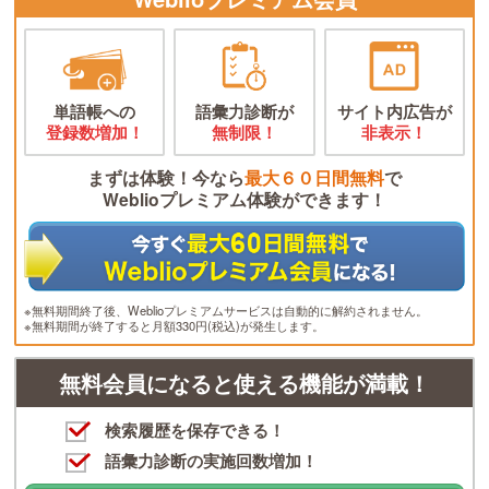
単語帳への
語彙力診断が
サイト内広告が
登録数増加！
無制限！
非表示！
まずは体験！今なら
最大６０日間無料
で
Weblioプレミアム体験ができます！
※無料期間終了後、Weblioプレミアムサービスは自動的に解約されません。
※無料期間が終了すると月額330円(税込)が発生します。
無料会員になると使える機能が満載！
検索履歴を保存できる！
語彙力診断の実施回数増加！