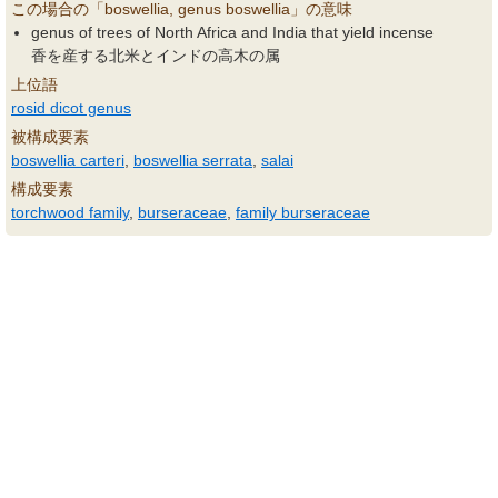
この場合の「boswellia, genus boswellia」の意味
genus of trees of North Africa and India that yield incense
香を産する北米とインドの高木の属
上位語
rosid dicot genus
被構成要素
boswellia carteri
,
boswellia serrata
,
salai
構成要素
torchwood family
,
burseraceae
,
family burseraceae