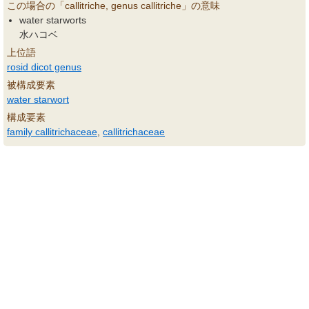
この場合の「callitriche, genus callitriche」の意味
water starworts
水ハコベ
上位語
rosid dicot genus
被構成要素
water starwort
構成要素
family callitrichaceae
,
callitrichaceae