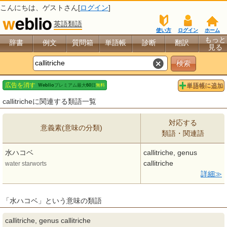
こんにちは、
ゲスト
さん[
ログイン
]
英語類語
使い方
ログイン
ホーム
もっと
辞書
例文
質問箱
単語帳
診断
翻訳
見る
callitricheに関連する類語一覧
対応する
意義素(意味の分類)
類語・関連語
水ハコベ
callitriche, genus
callitriche
water starworts
詳細
「水ハコベ」という意味の類語
callitriche, genus callitriche