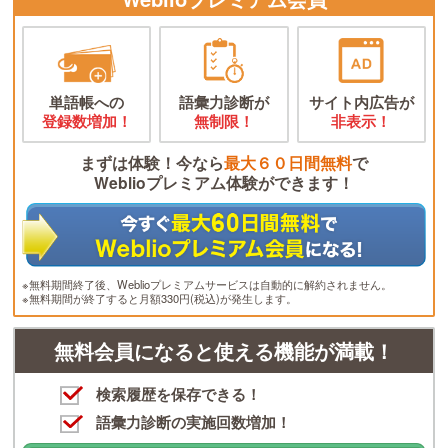
単語帳への
語彙力診断が
サイト内広告が
登録数増加！
無制限！
非表示！
まずは体験！今なら
最大６０日間無料
で
Weblioプレミアム体験ができます！
※無料期間終了後、Weblioプレミアムサービスは自動的に解約されません。
※無料期間が終了すると月額330円(税込)が発生します。
無料会員になると使える機能が満載！
検索履歴を保存できる！
語彙力診断の実施回数増加！