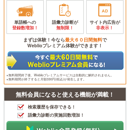
単語帳への
語彙力診断が
サイト内広告が
登録数増加！
無制限！
非表示！
まずは体験！今なら
最大６０日間無料
で
Weblioプレミアム体験ができます！
※無料期間終了後、Weblioプレミアムサービスは自動的に解約されません。
※無料期間が終了すると月額330円(税込)が発生します。
無料会員になると使える機能が満載！
検索履歴を保存できる！
語彙力診断の実施回数増加！