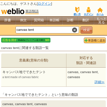
こんにちは、
ゲスト
さん[
ログイン
]
英語類語
使い方
ログイン
ホーム
もっと
辞書
例文
質問箱
単語帳
診断
翻訳
見る
canvas tentに関連する類語一覧
対応する
意義素(意味の分類)
類語・関連語
キャンバス地でできたテント
canvas, canvas tent,
canvass
a tent made of canvas fabric
詳細
「キャンバス地でできたテント」という意味の類語
canvas, canvas tent, canvass