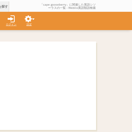
「cape gooseberry」に関連した英語シソ
を探す
ーラスの一覧 - Weblio英語類語検索
ログイン
設定