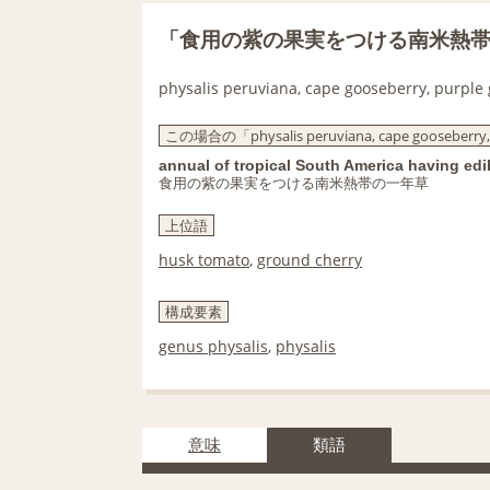
「食用の紫の果実をつける南米熱
physalis peruviana, cape gooseberry, purple
この場合の「physalis peruviana, cape gooseberry
annual of tropical South America having edib
食用の紫の果実をつける南米熱帯の一年草
上位語
husk tomato
,
ground cherry
構成要素
genus physalis
,
physalis
意味
類語