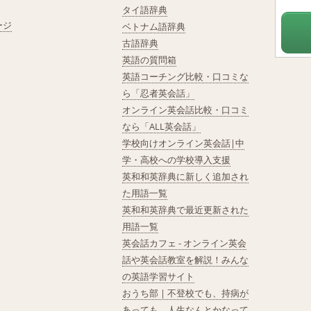
タイ語辞典
ージ
ベトナム語辞典
古語辞典
英語の質問箱
英語コーチング比較・口コミな
ら「忍者英会話」
オンライン英会話比較・口コミ
なら「ALL英会話」
学校向けオンライン英会話|中
学・高校への学校導入支援
英和和英辞典に新しく追加され
た用語一覧
英和和英辞典で最近更新された
用語一覧
英会話カフェ - オンライン英会
話や英会話教室を解説！みんな
の英語学習サイト
おうち部 | 不登校でも、持病が
あっても、人生なんとかなって