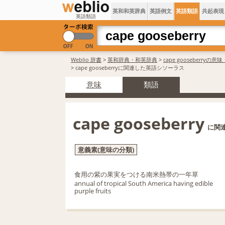
英和和英辞典
英語例文
英語類語
共起表現
英語類語
Weblio 辞書
>
英和辞典・和英辞典
>
cape gooseberryの意
> cape gooseberryに関連した英語シソーラス
意味
類語
cape gooseberry
に関
意義素(意味の分類)
食用の紫の果実をつける南米熱帯の一年草
annual of tropical South America having edible
purple fruits