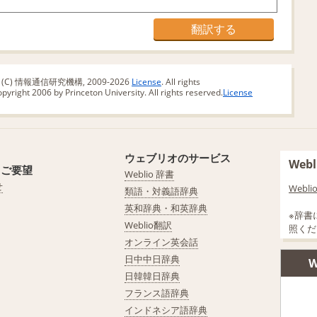
版 (C) 情報通信研究機構, 2009-2026
License
. All rights
yright 2006 by Princeton University. All rights reserved.
License
ウェブリオのサービス
We
・ご要望
Weblio 辞書
せ
Web
類語・対義語辞典
英和辞典・和英辞典
※辞書
Weblio翻訳
照くだ
オンライン英会話
日中中日辞典
W
日韓韓日辞典
フランス語辞典
インドネシア語辞典