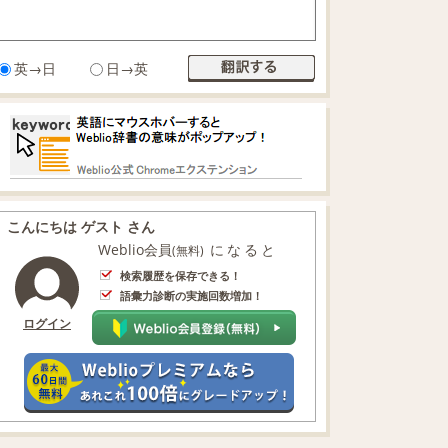
英→日
日→英
こんにちは ゲスト さん
Weblio会員
になると
(無料)
検索履歴を保存できる！
語彙力診断の実施回数増加！
ログイン