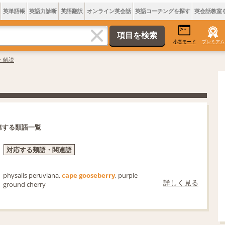
英単語帳
英語力診断
英語翻訳
オンライン英会話
英語コーチングを探す
英会話教室
小窓モード
プレミアム
味・解説
連する類語一覧
対応する類語・関連語
physalis peruviana,
cape gooseberry
, purple
詳しく見る
ground cherry