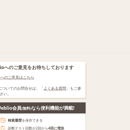
blioへのご意見をお待ちしております
lioへのご意見はこちら
についてのお問合せは、「
よくある質問
」もご参
さい。
eblio会員
なら便利機能が満載!
(無料)
検索履歴
を保存できる
診断テスト回数が2回から
4回に増加