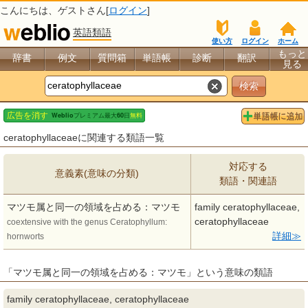
こんにちは、
ゲスト
さん[
ログイン
]
英語類語
使い方
ログイン
ホーム
もっと
辞書
例文
質問箱
単語帳
診断
翻訳
見る
ceratophyllaceaeに関連する類語一覧
対応する
意義素(意味の分類)
類語・関連語
マツモ属と同一の領域を占める：マツモ
family ceratophyllaceae,
ceratophyllaceae
coextensive with the genus Ceratophyllum:
詳細
hornworts
「マツモ属と同一の領域を占める：マツモ」という意味の類語
family ceratophyllaceae, ceratophyllaceae