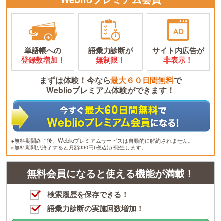
単語帳への
語彙力診断が
サイト内広告が
登録数増加！
無制限！
非表示！
まずは体験！今なら
最大６０日間無料
で
Weblioプレミアム体験ができます！
※無料期間終了後、Weblioプレミアムサービスは自動的に解約されません。
※無料期間が終了すると月額330円(税込)が発生します。
無料会員になると使える機能が満載！
検索履歴を保存できる！
語彙力診断の実施回数増加！