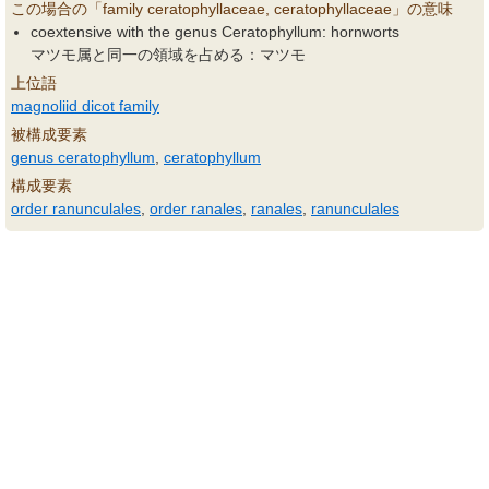
この場合の「family ceratophyllaceae, ceratophyllaceae」の意味
coextensive with the genus Ceratophyllum: hornworts
マツモ属と同一の領域を占める：マツモ
上位語
magnoliid dicot family
被構成要素
genus ceratophyllum
,
ceratophyllum
構成要素
order ranunculales
,
order ranales
,
ranales
,
ranunculales