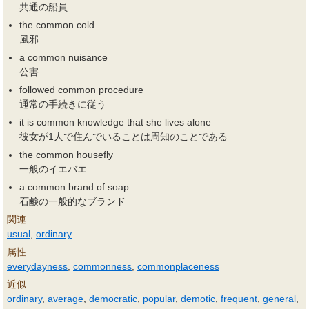
共通の船員
the common cold
風邪
a common nuisance
公害
followed common procedure
通常の手続きに従う
it is common knowledge that she lives alone
彼女が1人で住んでいることは周知のことである
the common housefly
一般のイエバエ
a common brand of soap
石鹸の一般的なブランド
関連
usual
,
ordinary
属性
everydayness
,
commonness
,
commonplaceness
近似
ordinary
,
average
,
democratic
,
popular
,
demotic
,
frequent
,
general
,