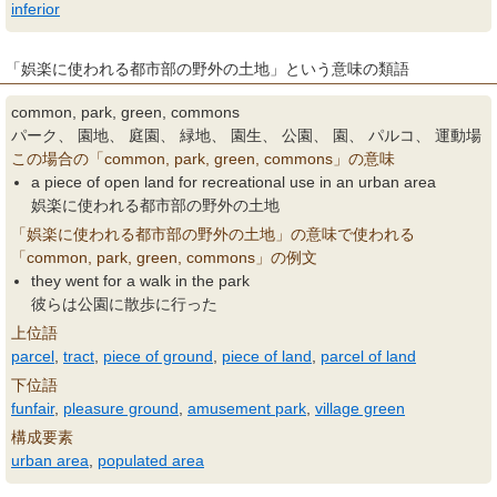
inferior
「娯楽に使われる都市部の野外の土地」という意味の類語
common, park, green, commons
パーク、 園地、 庭園、 緑地、 園生、 公園、 園、 パルコ、 運動場
この場合の「common, park, green, commons」の意味
a piece of open land for recreational use in an urban area
娯楽に使われる都市部の野外の土地
「娯楽に使われる都市部の野外の土地」の意味で使われる
「common, park, green, commons」の例文
they went for a walk in the park
彼らは公園に散歩に行った
上位語
parcel
,
tract
,
piece of ground
,
piece of land
,
parcel of land
下位語
funfair
,
pleasure ground
,
amusement park
,
village green
構成要素
urban area
,
populated area