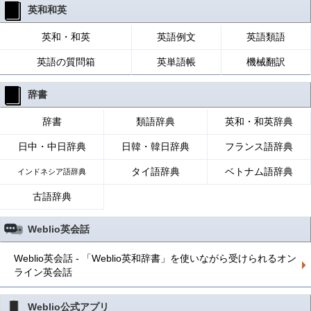
英和和英
英和・和英
英語例文
英語類語
英語の質問箱
英単語帳
機械翻訳
辞書
辞書
類語辞典
英和・和英辞典
日中・中日辞典
日韓・韓日辞典
フランス語辞典
タイ語辞典
ベトナム語辞典
インドネシア語辞典
古語辞典
Weblio英会話
Weblio英会話 - 「Weblio英和辞書」を使いながら受けられるオン
ライン英会話
Weblio公式アプリ