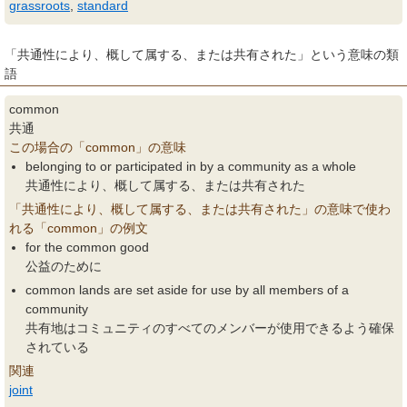
grassroots
,
standard
「共通性により、概して属する、または共有された」という意味の類
語
common
共通
この場合の「common」の意味
belonging to or participated in by a community as a whole
共通性により、概して属する、または共有された
「共通性により、概して属する、または共有された」の意味で使わ
れる「common」の例文
for the common good
公益のために
common lands are set aside for use by all members of a
community
共有地はコミュニティのすべてのメンバーが使用できるよう確保
されている
関連
joint