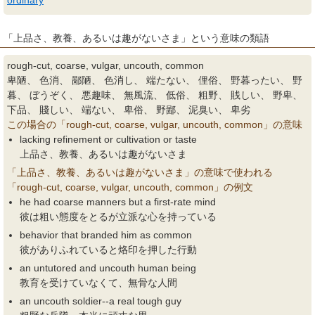
ordinary
「上品さ、教養、あるいは趣がないさま」という意味の類語
rough-cut, coarse, vulgar, uncouth, common
卑陋、 色消、 鄙陋、 色消し、 端たない、 俚俗、 野暮ったい、 野
暮、 ぼうぞく、 悪趣味、 無風流、 低俗、 粗野、 賎しい、 野卑、
下品、 賤しい、 端ない、 卑俗、 野鄙、 泥臭い、 卑劣
この場合の「rough-cut, coarse, vulgar, uncouth, common」の意味
lacking refinement or cultivation or taste
上品さ、教養、あるいは趣がないさま
「上品さ、教養、あるいは趣がないさま」の意味で使われる
「rough-cut, coarse, vulgar, uncouth, common」の例文
he had coarse manners but a first-rate mind
彼は粗い態度をとるが立派な心を持っている
behavior that branded him as common
彼がありふれていると烙印を押した行動
an untutored and uncouth human being
教育を受けていなくて、無骨な人間
an uncouth soldier--a real tough guy