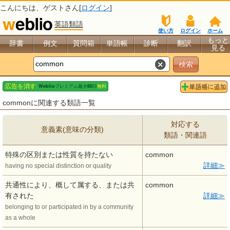
こんにちは、
ゲスト
さん[
ログイン
]
英語類語
使い方
ログイン
ホーム
もっと
辞書
例文
質問箱
単語帳
診断
翻訳
見る
commonに関連する類語一覧
対応する
意義素(意味の分類)
類語・関連語
特殊の区別または性質を持たない
common
詳細
having no special distinction or quality
共通性により、概して属する、または共
common
有された
詳細
belonging to or participated in by a community
as a whole