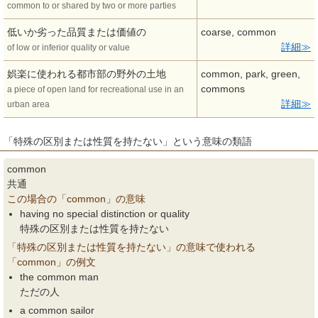
common to or shared by two or more parties
低いか劣った品質または価値の
coarse, common
詳細
of low or inferior quality or value
娯楽に使われる都市部の野外の土地
common, park, green,
commons
a piece of open land for recreational use in an
詳細
urban area
「特殊の区別または性質を持たない」という意味の類語
common
共通
この場合の「common」の意味
having no special distinction or quality
特殊の区別または性質を持たない
「特殊の区別または性質を持たない」の意味で使われる
「common」の例文
the common man
ただの人
a common sailor