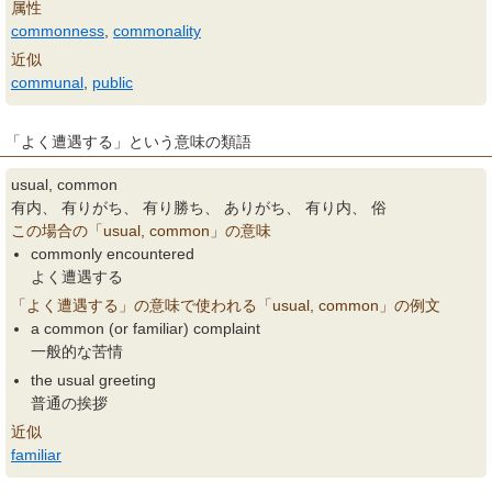
属性
commonness
,
commonality
近似
communal
,
public
「よく遭遇する」という意味の類語
usual, common
有内、 有りがち、 有り勝ち、 ありがち、 有り内、 俗
この場合の「usual, common」の意味
commonly encountered
よく遭遇する
「よく遭遇する」の意味で使われる「usual, common」の例文
a common (or familiar) complaint
一般的な苦情
the usual greeting
普通の挨拶
近似
familiar