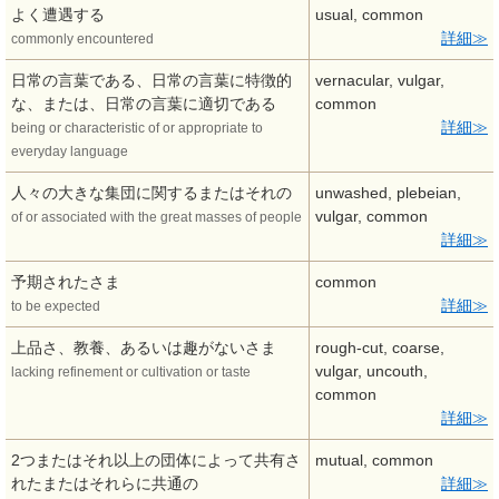
よく遭遇する
usual, common
詳細
commonly encountered
日常の言葉である、日常の言葉に特徴的
vernacular, vulgar,
な、または、日常の言葉に適切である
common
詳細
being or characteristic of or appropriate to
everyday language
人々の大きな集団に関するまたはそれの
unwashed, plebeian,
vulgar, common
of or associated with the great masses of people
詳細
予期されたさま
common
詳細
to be expected
上品さ、教養、あるいは趣がないさま
rough-cut, coarse,
vulgar, uncouth,
lacking refinement or cultivation or taste
common
詳細
2つまたはそれ以上の団体によって共有さ
mutual, common
れたまたはそれらに共通の
詳細