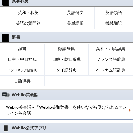
英和和英
英和・和英
英語例文
英語類語
英語の質問箱
英単語帳
機械翻訳
辞書
辞書
類語辞典
英和・和英辞典
日中・中日辞典
日韓・韓日辞典
フランス語辞典
タイ語辞典
ベトナム語辞典
インドネシア語辞典
古語辞典
Weblio英会話
Weblio英会話 - 「Weblio英和辞書」を使いながら受けられるオン
ライン英会話
Weblio公式アプリ