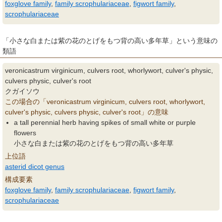
foxglove family
,
family scrophulariaceae
,
figwort family
,
scrophulariaceae
「小さな白または紫の花のとげをもつ背の高い多年草」という意味の
類語
veronicastrum virginicum, culvers root, whorlywort, culver's physic,
culvers physic, culver's root
クガイソウ
この場合の「veronicastrum virginicum, culvers root, whorlywort,
culver's physic, culvers physic, culver's root」の意味
a tall perennial herb having spikes of small white or purple
flowers
小さな白または紫の花のとげをもつ背の高い多年草
上位語
asterid dicot genus
構成要素
foxglove family
,
family scrophulariaceae
,
figwort family
,
scrophulariaceae