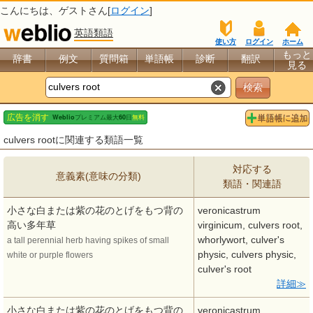
こんにちは、
ゲスト
さん[
ログイン
]
英語類語
使い方
ログイン
ホーム
もっと
辞書
例文
質問箱
単語帳
診断
翻訳
見る
culvers rootに関連する類語一覧
対応する
意義素(意味の分類)
類語・関連語
小さな白または紫の花のとげをもつ背の
veronicastrum
高い多年草
virginicum, culvers root,
whorlywort, culver's
a tall perennial herb having spikes of small
physic, culvers physic,
white or purple flowers
culver's root
詳細
小さな白または紫の花のとげをもつ背の
veronicastrum