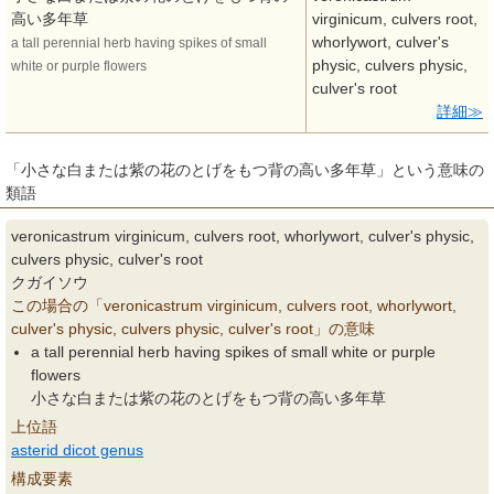
高い多年草
virginicum, culvers root,
whorlywort, culver's
a tall perennial herb having spikes of small
physic, culvers physic,
white or purple flowers
culver's root
詳細
「小さな白または紫の花のとげをもつ背の高い多年草」という意味の
類語
veronicastrum virginicum, culvers root, whorlywort, culver's physic,
culvers physic, culver's root
クガイソウ
この場合の「veronicastrum virginicum, culvers root, whorlywort,
culver's physic, culvers physic, culver's root」の意味
a tall perennial herb having spikes of small white or purple
flowers
小さな白または紫の花のとげをもつ背の高い多年草
上位語
asterid dicot genus
構成要素