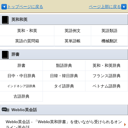
トップページに戻る
ページ上部に戻る
英和和英
英和・和英
英語例文
英語類語
英語の質問箱
英単語帳
機械翻訳
辞書
辞書
類語辞典
英和・和英辞典
日中・中日辞典
日韓・韓日辞典
フランス語辞典
タイ語辞典
ベトナム語辞典
インドネシア語辞典
古語辞典
Weblio英会話
Weblio英会話 - 「Weblio英和辞書」を使いながら受けられるオン
ライン英会話