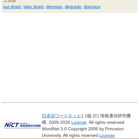
上位語
put down
,
take down
,
demean
,
degrade
,
disgrace
日本語ワードネット
1.1版 (C) 情報通信研究機
構, 2009-2026
License
. All rights reserved.
WordNet 3.0 Copyright 2006 by Princeton
University. All rights reserved.
License