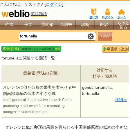
こんにちは、
ゲスト
さん[
ログイン
]
英語類語
使い方
ログイン
ホーム
もっと
辞書
例文
質問箱
単語帳
診断
翻訳
見る
fortunellaに関連する類語一覧
対応する
意義素(意味の分類)
類語・関連語
オレンジに似た卵形の果実を実らせる中
genus fortunella,
国南部原産の低木の小さな属
fortunella
詳細
small genus of shrubs native to south China
producing small ovoid fruits resembling
oranges: includes kumquats
「オレンジに似た卵形の果実を実らせる中国南部原産の低木の小さな