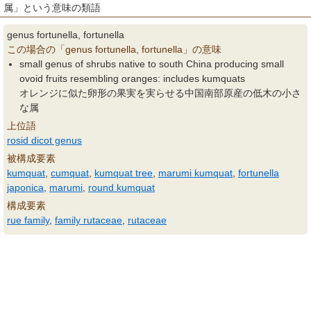
属」という意味の類語
genus fortunella, fortunella
この場合の「genus fortunella, fortunella」の意味
small genus of shrubs native to south China producing small
ovoid fruits resembling oranges: includes kumquats
オレンジに似た卵形の果実を実らせる中国南部原産の低木の小さ
な属
上位語
rosid dicot genus
被構成要素
kumquat
,
cumquat
,
kumquat tree
,
marumi kumquat
,
fortunella
japonica
,
marumi
,
round kumquat
構成要素
rue family
,
family rutaceae
,
rutaceae