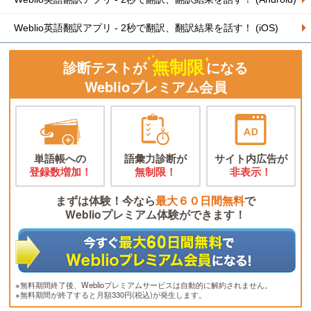
Weblio英語翻訳アプリ - 2秒で翻訳、翻訳結果を話す！ (iOS)
無制限
診断テストが
になる
Weblioプレミアム会員
単語帳への
語彙力診断が
サイト内広告が
登録数増加！
無制限！
非表示！
まずは体験！今なら
最大６０日間無料
で
Weblioプレミアム体験ができます！
※無料期間終了後、Weblioプレミアムサービスは自動的に解約されません。
※無料期間が終了すると月額330円(税込)が発生します。