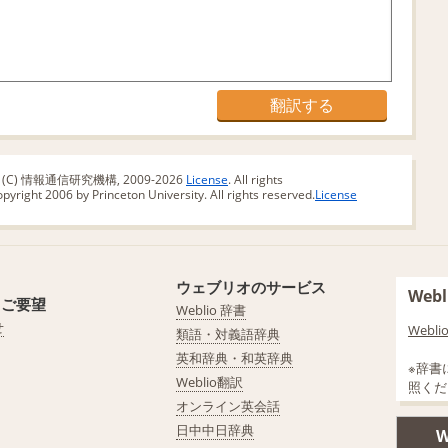
版 (C) 情報通信研究機構, 2009-2026
License
. All rights
yright 2006 by Princeton University. All rights reserved.
License
ウェブリオのサービス
We
・ご要望
Weblio 辞書
せ
Web
類語・対義語辞典
英和辞典・和英辞典
※辞書
Weblio翻訳
照くだ
オンライン英会話
日中中日辞典
W