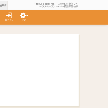
「genus aegiceras」に関連した英語シソ
を探す
ーラスの一覧 - Weblio英語類語検索
ログイン
設定