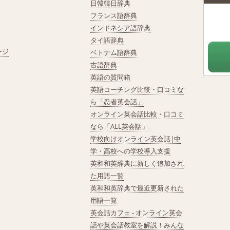
日韓韓日辞典
フランス語辞典
インドネシア語辞典
タイ語辞典
ージ
ベトナム語辞典
古語辞典
英語の質問箱
英語コーチング比較・口コミな
ら「忍者英会話」
オンライン英会話比較・口コミ
なら「ALL英会話」
学校向けオンライン英会話|中
学・高校への学校導入支援
英和和英辞典に新しく追加され
た用語一覧
英和和英辞典で最近更新された
用語一覧
英会話カフェ - オンライン英会
話や英会話教室を解説！みんな