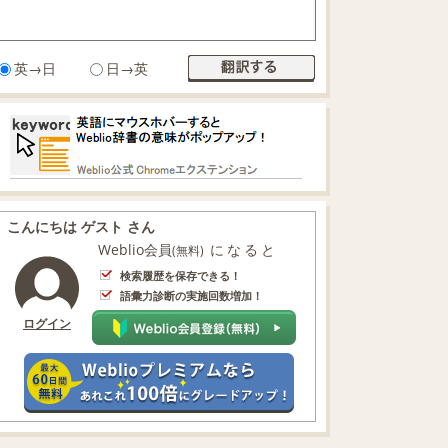
英→日
日→英
こんにちは ゲスト さん
Weblio会員
になると
(無料)
検索履歴を保存できる！
語彙力診断の実施回数増加！
ログイン