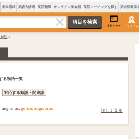
英単語帳
英語力診断
英語翻訳
オンライン英会話
英語コーチングを探す
英会話教室
小窓モード
プレミアム
味・解説
>
する類語一覧
対応する類語・関連語
aegiceras,
genus aegiceras
詳しく見る