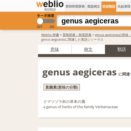
英和和英辞典
英語例文
英語類語
共起表現
英語類語
Weblio 辞書
>
英和辞典・和英辞典
>
genus aegicerasの意
genus aegicerasに関連した英語シソーラス
意味
例文
類語
genus aegiceras
に関連
意義素(意味の分類)
クマツヅラ科の草本の属
a genus of herbs of the family Verbenaceae