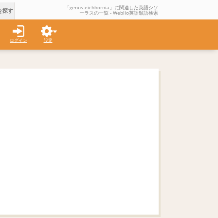
「genus eichhornia」に関連した英語シソ
を探す
ーラスの一覧 - Weblio英語類語検索
ログイン
設定