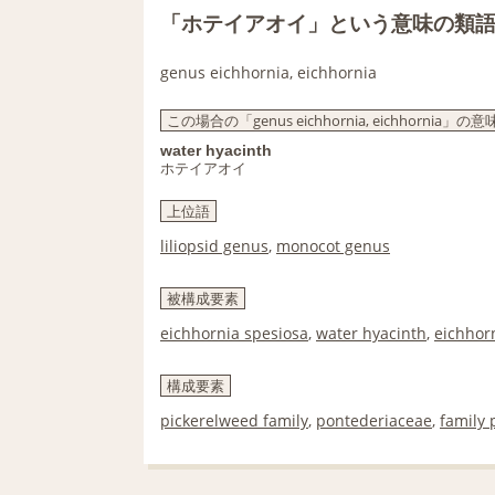
「ホテイアオイ」という意味の類
genus eichhornia, eichhornia
この場合の「genus eichhornia, eichhornia」の意
water hyacinth
ホテイアオイ
上位語
liliopsid genus
,
monocot genus
被構成要素
eichhornia spesiosa
,
water hyacinth
,
eichhor
構成要素
pickerelweed family
,
pontederiaceae
,
family 