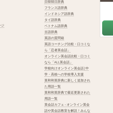
日韓韓日辞典
フランス語辞典
インドネシア語辞典
タイ語辞典
ージ
ベトナム語辞典
古語辞典
英語の質問箱
英語コーチング比較・口コミな
ら「忍者英会話」
オンライン英会話比較・口コミ
なら「ALL英会話」
学校向けオンライン英会話|中
学・高校への学校導入支援
英和和英辞典に新しく追加され
た用語一覧
英和和英辞典で最近更新された
用語一覧
英会話カフェ - オンライン英会
話や英会話教室を解説！みんな