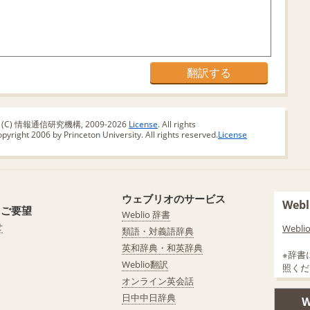
版 (C) 情報通信研究機構, 2009-2026
License
. All rights
yright 2006 by Princeton University. All rights reserved.
License
ウェブリオのサービス
We
・ご要望
Weblio 辞書
せ
Web
類語・対義語辞典
英和辞典・和英辞典
※辞書
Weblio翻訳
照くだ
オンライン英会話
日中中日辞典
W