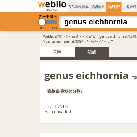
英和和英辞典
英語例文
英語類語
共起表現
英語類語
Weblio 辞書
>
英和辞典・和英辞典
>
genus eichhorniaの
> genus eichhorniaに関連した英語シソーラス
意味
類語
genus eichhornia
に
意義素(意味の分類)
ホテイアオイ
water hyacinth