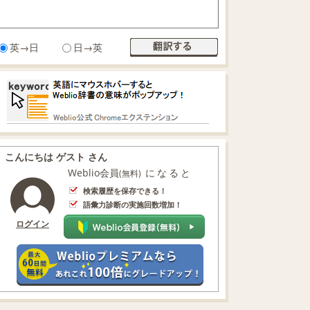
英→日
日→英
こんにちは ゲスト さん
Weblio会員
になると
(無料)
検索履歴を保存できる！
語彙力診断の実施回数増加！
ログイン