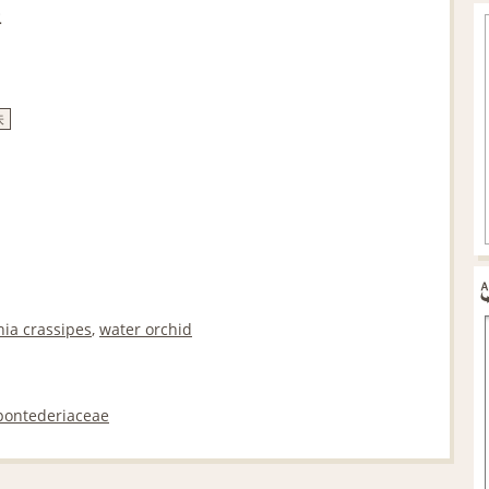
語
味
nia crassipes
,
water orchid
pontederiaceae