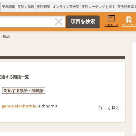
英単語帳
英語力診断
英語翻訳
オンライン英会話
英語コーチングを探す
英会話教室
小窓モード
プレミアム
意味・解説
関連する類語一覧
対応する類語・関連語
genus eichhornia
, eichhornia
詳しく見る