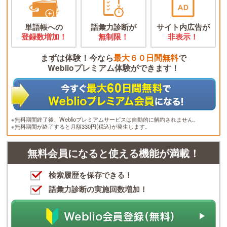
単語帳への
語彙力診断が
サイト内広告が
登録数増加！
無制限！
非表示！
まずは体験！今なら
最大６０日間無料
で
Weblioプレミアム体験ができます！
※無料期間終了後、Weblioプレミアムサービスは自動的に解約されません。
※無料期間が終了すると月額330円(税込)が発生します。
無料会員になると使える機能が満載！
検索履歴を保存できる！
語彙力診断の実施回数増加！