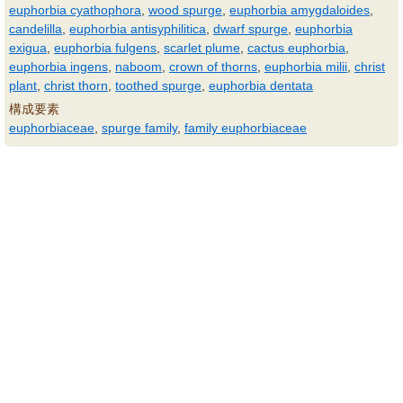
euphorbia cyathophora
,
wood spurge
,
euphorbia amygdaloides
,
candelilla
,
euphorbia antisyphilitica
,
dwarf spurge
,
euphorbia
exigua
,
euphorbia fulgens
,
scarlet plume
,
cactus euphorbia
,
euphorbia ingens
,
naboom
,
crown of thorns
,
euphorbia milii
,
christ
plant
,
christ thorn
,
toothed spurge
,
euphorbia dentata
構成要素
euphorbiaceae
,
spurge family
,
family euphorbiaceae