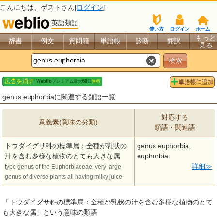
こんにちは、
ゲスト
さん[
ログイン
]
英語類語
使い方
ログイン
ホーム
もっと
辞書
例文
質問箱
単語帳
診断
翻訳
見る
genus euphorbiaに関連する類語一覧
対応する
意義素(意味の分類)
類語・関連語
トウダイグサ科の標準属：全種が乳状の
genus euphorbia,
汁を含む多様な植物のとても大きな属
euphorbia
詳細
type genus of the Euphorbiaceae: very large
genus of diverse plants all having milky juice
「トウダイグサ科の標準属：全種が乳状の汁を含む多様な植物のとて
も大きな属」という意味の類語