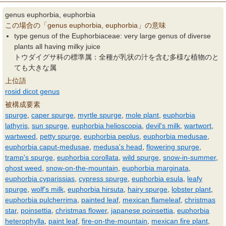
genus euphorbia, euphorbia
この場合の「genus euphorbia, euphorbia」の意味
type genus of the Euphorbiaceae: very large genus of diverse
plants all having milky juice
トウダイグサ科の標準属：全種が乳状の汁を含む多様な植物のと
ても大きな属
上位語
rosid dicot genus
被構成要素
spurge
,
caper spurge
,
myrtle spurge
,
mole plant
,
euphorbia
lathyris
,
sun spurge
,
euphorbia helioscopia
,
devil's milk
,
wartwort
,
wartweed
,
petty spurge
,
euphorbia peplus
,
euphorbia medusae
,
euphorbia caput-medusae
,
medusa's head
,
flowering spurge
,
tramp's spurge
,
euphorbia corollata
,
wild spurge
,
snow-in-summer
,
ghost weed
,
snow-on-the-mountain
,
euphorbia marginata
,
euphorbia cyparissias
,
cypress spurge
,
euphorbia esula
,
leafy
spurge
,
wolf's milk
,
euphorbia hirsuta
,
hairy spurge
,
lobster plant
,
euphorbia pulcherrima
,
painted leaf
,
mexican flameleaf
,
christmas
star
,
poinsettia
,
christmas flower
,
japanese poinsettia
,
euphorbia
heterophylla
,
paint leaf
,
fire-on-the-mountain
,
mexican fire plant
,