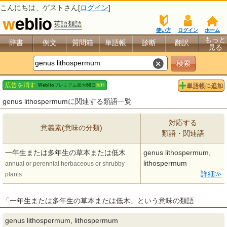
こんにちは、
ゲスト
さん[
ログイン
]
英語類語
使い方
ログイン
ホーム
もっと
辞書
例文
質問箱
単語帳
診断
翻訳
見る
genus lithospermumに関連する類語一覧
対応する
意義素(意味の分類)
類語・関連語
一年生または多年生の草本または低木
genus lithospermum,
lithospermum
annual or perennial herbaceous or shrubby
詳細
plants
「一年生または多年生の草本または低木」という意味の類語
genus lithospermum, lithospermum