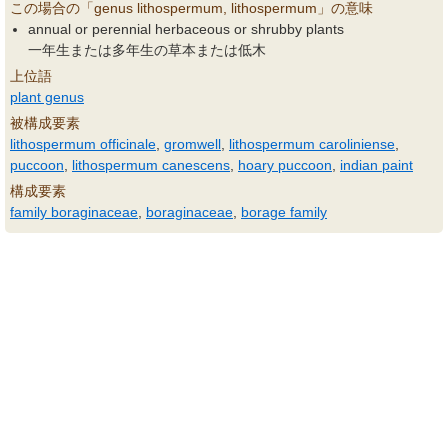
この場合の「genus lithospermum, lithospermum」の意味
annual or perennial herbaceous or shrubby plants
一年生または多年生の草本または低木
上位語
plant genus
被構成要素
lithospermum officinale
,
gromwell
,
lithospermum caroliniense
,
puccoon
,
lithospermum canescens
,
hoary puccoon
,
indian paint
構成要素
family boraginaceae
,
boraginaceae
,
borage family