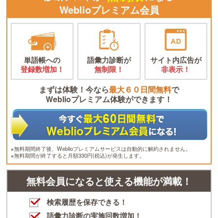
Weblioプレミアム会員
単語帳への
語彙力診断が
サイト内広告が
登録数増加！
無制限！
非表示！
まずは体験！今なら
最大６０日間無料
で
Weblioプレミアム体験ができます！
※無料期間終了後、Weblioプレミアムサービスは自動的に解約されません。
※無料期間が終了すると月額330円(税込)が発生します。
無料会員になると使える機能が満載！
検索履歴を保存できる！
語彙力診断の実施回数増加！