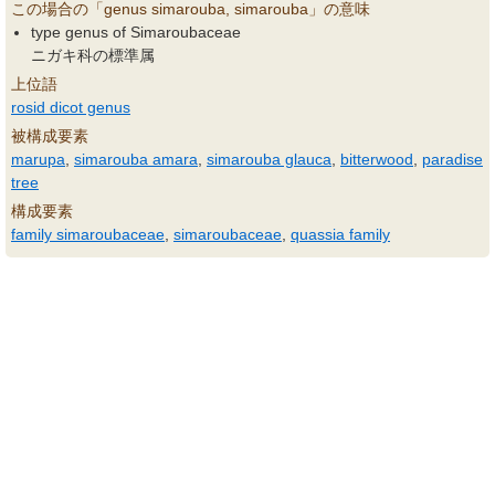
この場合の「genus simarouba, simarouba」の意味
type genus of Simaroubaceae
ニガキ科の標準属
上位語
rosid dicot genus
被構成要素
marupa
,
simarouba amara
,
simarouba glauca
,
bitterwood
,
paradise
tree
構成要素
family simaroubaceae
,
simaroubaceae
,
quassia family