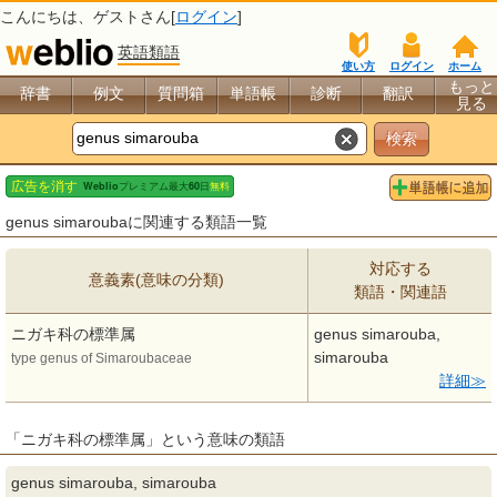
こんにちは、
ゲスト
さん[
ログイン
]
英語類語
使い方
ログイン
ホーム
もっと
辞書
例文
質問箱
単語帳
診断
翻訳
見る
genus simaroubaに関連する類語一覧
対応する
意義素(意味の分類)
類語・関連語
ニガキ科の標準属
genus simarouba,
simarouba
type genus of Simaroubaceae
詳細
「ニガキ科の標準属」という意味の類語
genus simarouba, simarouba