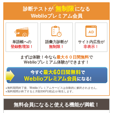
無制限
診断テストが
になる
Weblioプレミアム会員
単語帳への
語彙力診断が
サイト内広告が
登録数増加！
無制限！
非表示！
まずは体験！今なら
最大６０日間無料
で
Weblioプレミアム体験ができます！
※無料期間終了後、Weblioプレミアムサービスは自動的に解約されません。
※無料期間が終了すると月額330円(税込)が発生します。
無料会員になると使える機能が満載！