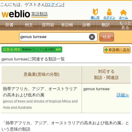
こんにちは、
ゲスト
さん[
ログイン
]
英語類語
使い方
ログイン
ホーム
もっと
辞書
例文
質問箱
単語帳
診断
翻訳
見る
genus turreaeに関連する類語一覧
対応する
意義素(意味の分類)
類語・関連語
熱帯アフリカ、アジア、オーストラリア
genus turreae
の高木および低木の属
詳細
genus of trees and shrubs of tropical Africa and
Asia and Australia
「熱帯アフリカ、アジア、オーストラリアの高木および低木の属」と
いう意味の類語