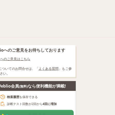
blioへのご意見をお待ちしております
lioへのご意見はこちら
についてのお問合せは、「
よくある質問
」もご参
さい。
eblio会員
なら便利機能が満載!
(無料)
検索履歴
を保存できる
診断テスト回数が2回から
4回に増加