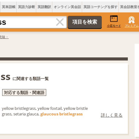
英単語帳
英語力診断
英語翻訳
オンライン英会話
英語コーチングを探す
英会話教室
小窓モード
プレミアム
sの意味・
ass
に関連する類語一覧
対応する類語・関連語
yellow bristlegrass, yellow foxtail, yellow bristle
grass, setaria glauca,
glaucous bristlegrass
詳しく見る