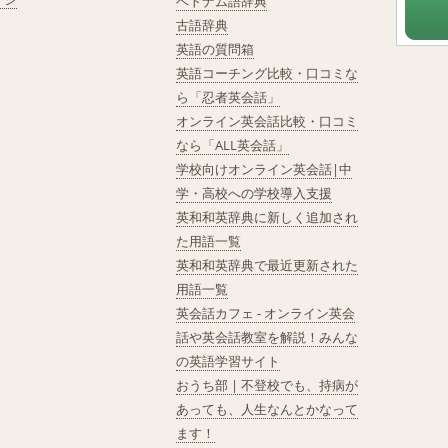
ベトナム語辞典
古語辞典
英語の質問箱
英語コーチング比較・口コミな
ら「忍者英会話」
オンライン英会話比較・口コミ
なら「ALL英会話」
学校向けオンライン英会話|中
学・高校への学校導入支援
英和和英辞典に新しく追加され
た用語一覧
英和和英辞典で最近更新された
用語一覧
英会話カフェ - オンライン英会
話や英会話教室を解説！みんな
の英語学習サイト
おうち部 | 不登校でも、持病が
あっても、人生なんとかなって
ます！