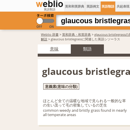
英和和英辞典
英語例文
英語類語
共起表現
英語類語
Weblio 辞書
>
英和辞典・和英辞典
>
glaucous bristlegras
解説
> glaucous bristlegrassに関連した英語シソーラス
意味
類語
glaucous bristlegr
意義素(意味の分類)
ほとんど全ての温暖な地域で見られる一般的な草
の生い茂って毛の密集しているの芝生
common weedy and bristly grass found in nearly
all temperate areas