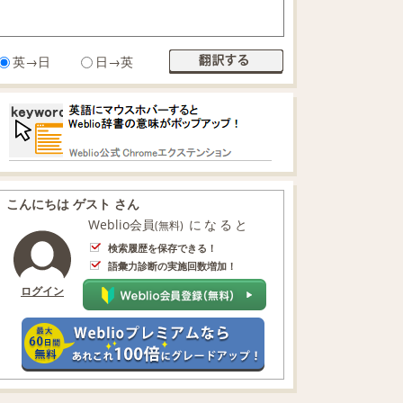
英→日
日→英
こんにちは ゲスト さん
Weblio会員
になると
(無料)
検索履歴を保存できる！
語彙力診断の実施回数増加！
ログイン