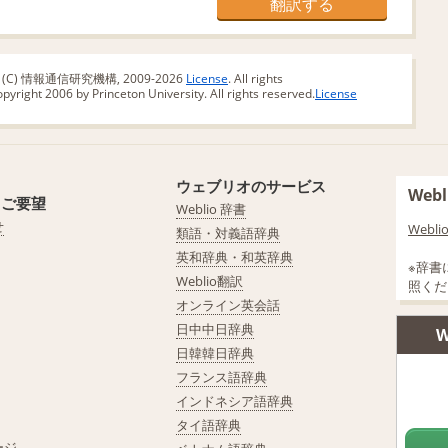
版 (C) 情報通信研究機構, 2009-2026
License
. All rights
yright 2006 by Princeton University. All rights reserved.
License
ウェブリオのサービス
We
・ご要望
Weblio 辞書
せ
Web
類語・対義語辞典
英和辞典・和英辞典
※辞書
Weblio翻訳
照くだ
オンライン英会話
日中中日辞典
W
日韓韓日辞典
フランス語辞典
インドネシア語辞典
タイ語辞典
ージ