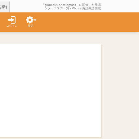
「glaucous bristlegrass」に関連した英語
を探す
シソーラスの一覧 - Weblio英語類語検索
ログイン
設定