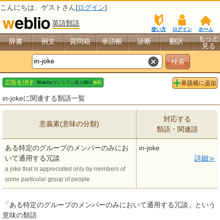
こんにちは、
ゲスト
さん[
ログイン
]
英語類語
使い方
ログイン
ホーム
もっと
辞書
例文
質問箱
単語帳
診断
翻訳
見る
in-jokeに関連する類語一覧
対応する
意義素(意味の分類)
類語・関連語
ある特定のグループのメンバーのみにお
in-joke
いて通用する冗談
詳細
a joke that is appreciated only by members of
some particular group of people
「ある特定のグループのメンバーのみにおいて通用する冗談」という
意味の類語