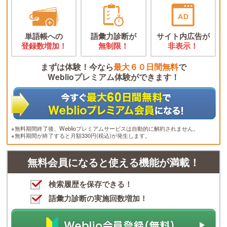
単語帳への
語彙力診断が
サイト内広告が
登録数増加！
無制限！
非表示！
まずは体験！今なら
最大６０日間無料
で
Weblioプレミアム体験ができます！
※無料期間終了後、Weblioプレミアムサービスは自動的に解約されません。
※無料期間が終了すると月額330円(税込)が発生します。
無料会員になると使える機能が満載！
検索履歴を保存できる！
語彙力診断の実施回数増加！