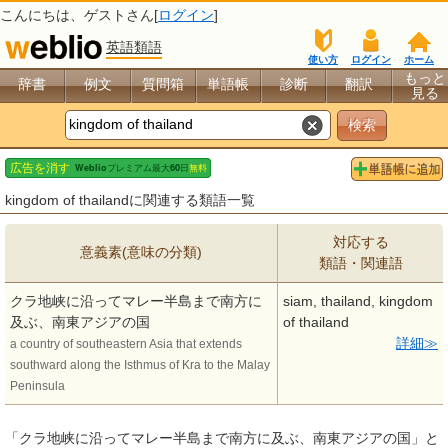
こんにちは、
ゲスト
さん[
ログイン
]
英語類語
使い方
ログイン
ホーム
もっと
辞書
例文
質問箱
単語帳
診断
翻訳
見る
kingdom of thailandに関連する類語一覧
対応する
意義素(意味の分類)
類語・関連語
クラ地峡に沿ってマレー半島まで南方に
siam, thailand, kingdom
及ぶ、南東アジアの国
of thailand
詳細
a country of southeastern Asia that extends
southward along the Isthmus of Kra to the Malay
Peninsula
「クラ地峡に沿ってマレー半島まで南方に及ぶ、南東アジアの国」と