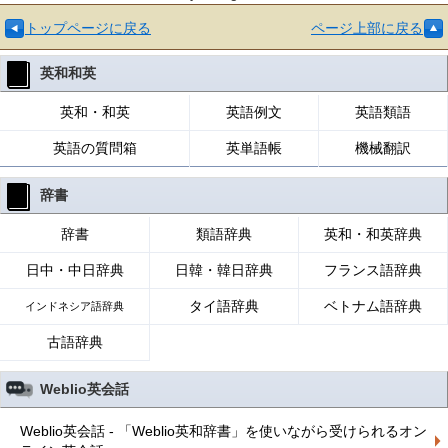
トップページに戻る
ページ上部に戻る
英和和英
英和・和英
英語例文
英語類語
英語の質問箱
英単語帳
機械翻訳
辞書
辞書
類語辞典
英和・和英辞典
日中・中日辞典
日韓・韓日辞典
フランス語辞典
タイ語辞典
ベトナム語辞典
インドネシア語辞典
古語辞典
Weblio英会話
Weblio英会話 - 「Weblio英和辞書」を使いながら受けられるオン