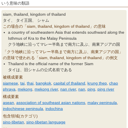
いう意味の類語
siam, thailand, kingdom of thailand
タイ、 タイ王国、 シャム
この場合の「siam, thailand, kingdom of thailand」の意味
a country of southeastern Asia that extends southward along the
Isthmus of Kra to the Malay Peninsula
クラ地峡に沿ってマレー半島まで南方に及ぶ、南東アジアの国
「クラ地峡に沿ってマレー半島まで南方に及ぶ、南東アジアの国」
の意味で使われる「siam, thailand, kingdom of thailand」の例文
Thailand is the official name of the former Siam
タイは、旧シャムの公式名前である
被構成要素
siamese
,
tai
,
thai
,
bangkok
,
capital of thailand
,
krung thep
,
chao
phraya
,
mekong
,
mekong river
,
nan river
,
nan
,
ping
,
ping river
構成要素
asean
,
association of southeast asian nations
,
malay peninsula
,
indochinese peninsula
,
indochina
包含領域(カテゴリ)
sino-tibetan
,
sino-tibetan language