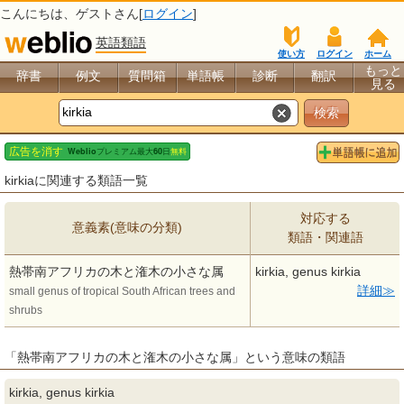
こんにちは、
ゲスト
さん[
ログイン
]
英語類語
使い方
ログイン
ホーム
もっと
辞書
例文
質問箱
単語帳
診断
翻訳
見る
kirkiaに関連する類語一覧
対応する
意義素(意味の分類)
類語・関連語
熱帯南アフリカの木と潅木の小さな属
kirkia, genus kirkia
詳細
small genus of tropical South African trees and
shrubs
「熱帯南アフリカの木と潅木の小さな属」という意味の類語
kirkia, genus kirkia