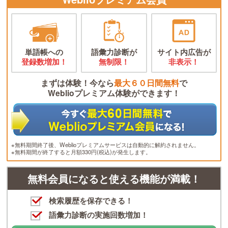
単語帳への
語彙力診断が
サイト内広告が
登録数増加！
無制限！
非表示！
まずは体験！今なら
最大６０日間無料
で
Weblioプレミアム体験ができます！
※無料期間終了後、Weblioプレミアムサービスは自動的に解約されません。
※無料期間が終了すると月額330円(税込)が発生します。
無料会員になると使える機能が満載！
検索履歴を保存できる！
語彙力診断の実施回数増加！