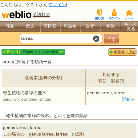
こんにちは、
ゲスト
さん[
ログイン
]
英語類語
使い方
ログイン
ホーム
もっと
辞書
例文
質問箱
単語帳
診断
翻訳
見る
larreaに関連する類語一覧
対応する
意義素(意味の分類)
類語・関連語
乾生植物の常緑の低木
genus larrea, larrea
詳細
xerophytic evergreen shrubs
「乾生植物の常緑の低木」という意味の類語
genus larrea, larrea
この場合の「genus larrea, larrea」の意味