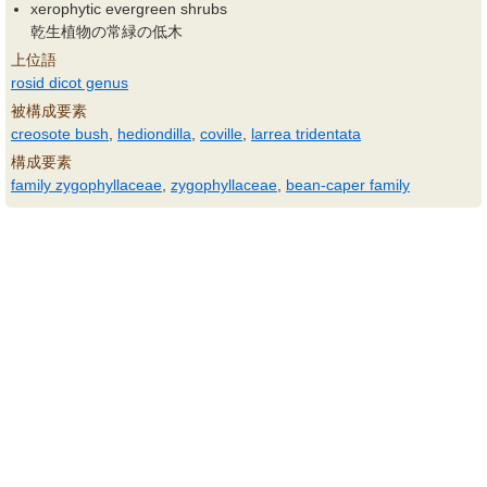
xerophytic evergreen shrubs
乾生植物の常緑の低木
上位語
rosid dicot genus
被構成要素
creosote bush
,
hediondilla
,
coville
,
larrea tridentata
構成要素
family zygophyllaceae
,
zygophyllaceae
,
bean-caper family