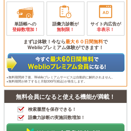
単語帳への
語彙力診断が
サイト内広告が
登録数増加！
無制限！
非表示！
まずは体験！今なら
最大６０日間無料
で
Weblioプレミアム体験ができます！
※無料期間終了後、Weblioプレミアムサービスは自動的に解約されません。
※無料期間が終了すると月額330円(税込)が発生します。
無料会員になると使える機能が満載！
検索履歴を保存できる！
語彙力診断の実施回数増加！