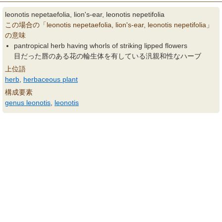
leonotis nepetaefolia, lion's-ear, leonotis nepetifolia
この場合の「leonotis nepetaefolia, lion's-ear, leonotis nepetifolia」
の意味
pantropical herb having whorls of striking lipped flowers
目だった唇のある花の輪生体を有している汎親和性なハーブ
上位語
herb
,
herbaceous plant
構成要素
genus leonotis
,
leonotis