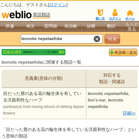
こんにちは、
ゲスト
さん[
ログイン
]
英語類語
使い方
ログイン
ホーム
もっと
辞書
例文
質問箱
単語帳
診断
翻訳
見る
leonotis nepetaefoliaに関連する類語一覧
対応する
意義素(意味の分類)
類語・関連語
目だった唇のある花の輪生体を有してい
leonotis nepetaefolia,
る汎親和性なハーブ
lion's-ear, leonotis
nepetifolia
pantropical herb having whorls of striking lipped
詳細
flowers
「目だった唇のある花の輪生体を有している汎親和性なハーブ」とい
う意味の類語