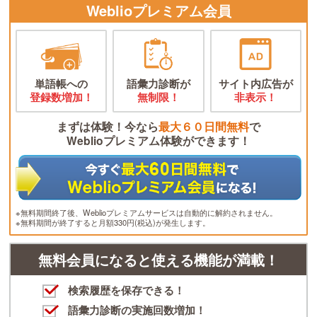
Weblioプレミアム会員
単語帳への
語彙力診断が
サイト内広告が
登録数増加！
無制限！
非表示！
まずは体験！今なら
最大６０日間無料
で
Weblioプレミアム体験ができます！
※無料期間終了後、Weblioプレミアムサービスは自動的に解約されません。
※無料期間が終了すると月額330円(税込)が発生します。
無料会員になると使える機能が満載！
検索履歴を保存できる！
語彙力診断の実施回数増加！