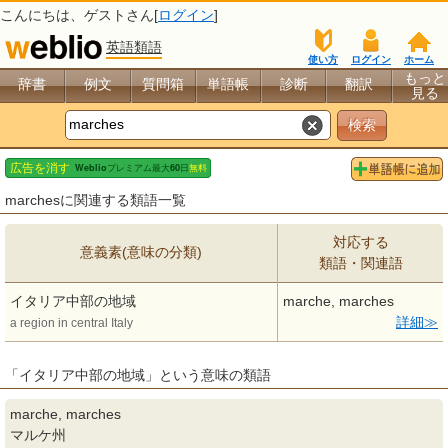
こんにちは、
ゲスト
さん[
ログイン
]
英語類語
使い方
ログイン
ホーム
もっと
辞書
例文
質問箱
単語帳
診断
翻訳
見る
marchesに関連する類語一覧
対応する
意義素(意味の分類)
類語・関連語
イタリア中部の地域
marche, marches
詳細
a region in central Italy
「イタリア中部の地域」という意味の類語
marche, marches
マルケ州