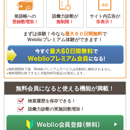
単語帳への
語彙力診断が
サイト内広告が
登録数増加！
無制限！
非表示！
まずは体験！今なら
最大６０日間無料
で
Weblioプレミアム体験ができます！
※無料期間終了後、Weblioプレミアムサービスは自動的に解約されません。
※無料期間が終了すると月額330円(税込)が発生します。
無料会員になると使える機能が満載！
検索履歴を保存できる！
語彙力診断の実施回数増加！