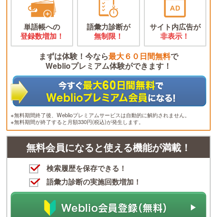
単語帳への
語彙力診断が
サイト内広告が
登録数増加！
無制限！
非表示！
まずは体験！今なら
最大６０日間無料
で
Weblioプレミアム体験ができます！
※無料期間終了後、Weblioプレミアムサービスは自動的に解約されません。
※無料期間が終了すると月額330円(税込)が発生します。
無料会員になると使える機能が満載！
検索履歴を保存できる！
語彙力診断の実施回数増加！