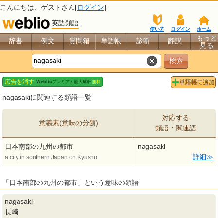
こんにちは、
ゲスト
さん[
ログイン
]
英語類語
使い方
ログイン
ホーム
もっと
辞書
例文
質問箱
単語帳
診断
翻訳
見る
nagasakiに関連する類語一覧
対応する
意義素(意味の分類)
類語・関連語
日本南部の九州の都市
nagasaki
詳細
a city in southern Japan on Kyushu
「日本南部の九州の都市」という意味の類語
nagasaki
長崎