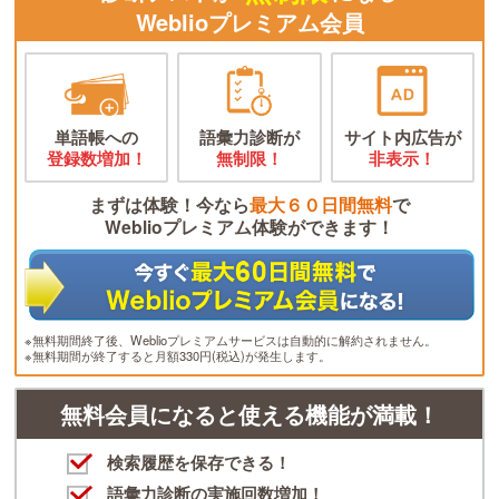
Weblioプレミアム会員
単語帳への
語彙力診断が
サイト内広告が
登録数増加！
無制限！
非表示！
まずは体験！今なら
最大６０日間無料
で
Weblioプレミアム体験ができます！
※無料期間終了後、Weblioプレミアムサービスは自動的に解約されません。
※無料期間が終了すると月額330円(税込)が発生します。
無料会員になると使える機能が満載！
検索履歴を保存できる！
語彙力診断の実施回数増加！