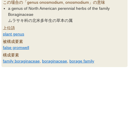
この場合の「genus onosmodium, onosmodium」の意味
a genus of North American perennial herbs of the family
Boraginaceae
ムラサキ科の北米多年生の草本の属
上位語
plant genus
被構成要素
false gromwell
構成要素
family boraginaceae
,
boraginaceae
,
borage family