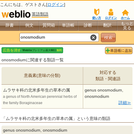
こんにちは、
ゲスト
さん[
ログイン
]
英語類語
使い方
ログイン
ホーム
もっと
辞書
例文
質問箱
単語帳
診断
翻訳
見る
onosmodiumに関連する類語一覧
対応する
意義素(意味の分類)
類語・関連語
ムラサキ科の北米多年生の草本の属
genus onosmodium,
onosmodium
a genus of North American perennial herbs of
詳細
the family Boraginaceae
「ムラサキ科の北米多年生の草本の属」という意味の類語
genus onosmodium, onosmodium