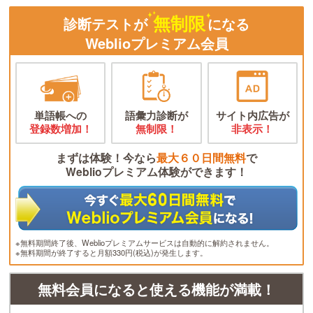
無制限
診断テストが
になる
Weblioプレミアム会員
単語帳への
語彙力診断が
サイト内広告が
登録数増加！
無制限！
非表示！
まずは体験！今なら
最大６０日間無料
で
Weblioプレミアム体験ができます！
※無料期間終了後、Weblioプレミアムサービスは自動的に解約されません。
※無料期間が終了すると月額330円(税込)が発生します。
無料会員になると使える機能が満載！