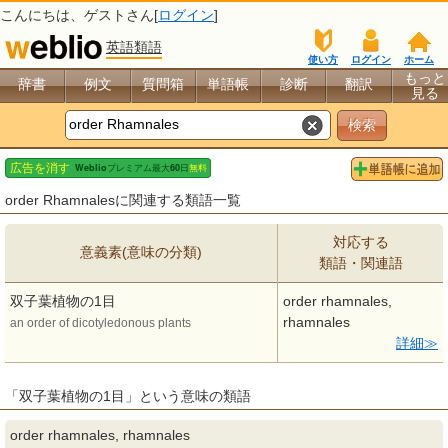
こんにちは、
ゲスト
さん[
ログイン
]
英語類語
使い方
ログイン
ホーム
もっと
辞書
例文
質問箱
単語帳
診断
翻訳
見る
order Rhamnalesに関連する類語一覧
対応する
意義素(意味の分類)
類語・関連語
双子葉植物の1目
order rhamnales,
rhamnales
an order of dicotyledonous plants
詳細
「双子葉植物の1目」という意味の類語
order rhamnales, rhamnales