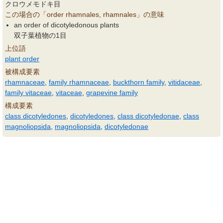
クロウメモドキ目
この場合の「order rhamnales, rhamnales」の意味
an order of dicotyledonous plants
双子葉植物の1目
上位語
plant order
被構成要素
rhamnaceae
,
family rhamnaceae
,
buckthorn family
,
vitidaceae
,
family vitaceae
,
vitaceae
,
grapevine family
構成要素
class dicotyledones
,
dicotyledones
,
class dicotyledonae
,
class
magnoliopsida
,
magnoliopsida
,
dicotyledonae