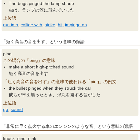
The bugs pinged the lamp shade
虫は、ランプの笠に飛んでいった
上位語
run into
,
collide with
,
strike
,
hit
,
impinge on
「短く高音の音を出す」という意味の類語
ping
この場合の「ping」の意味
make a short high-pitched sound
短く高音の音を出す
「短く高音の音を出す」の意味で使われる「ping」の例文
the bullet pinged when they struck the car
彼らが車を襲ったとき、弾丸を発する音がした
上位語
go
,
sound
「非常に早く点火する車のエンジンのような音」という意味の類語
knock, ping, pink