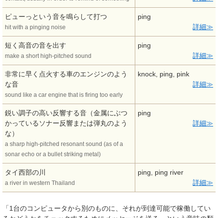
ピューっという音を鳴らして打つ
ping
詳細
hit with a pinging noise
短く高音の音を出す
ping
詳細
make a short high-pitched sound
非常に早く点火する車のエンジンのよう
knock, ping, pink
な音
詳細
sound like a car engine that is firing too early
鋭い調子の高い反響する音（金属にぶつ
ping
かっているソナー反響または弾丸のよう
詳細
な）
a sharp high-pitched resonant sound (as of a
sonar echo or a bullet striking metal)
タイ西部の川
ping, ping river
詳細
a river in western Thailand
「1台のコンピュータから別のものに、それが到達可能で稼働してい