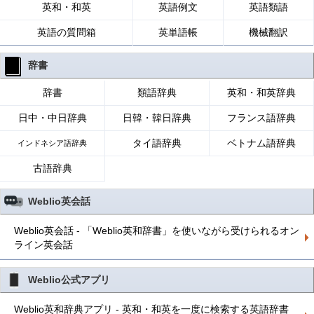
英和・和英
英語例文
英語類語
英語の質問箱
英単語帳
機械翻訳
辞書
辞書
類語辞典
英和・和英辞典
日中・中日辞典
日韓・韓日辞典
フランス語辞典
タイ語辞典
ベトナム語辞典
インドネシア語辞典
古語辞典
Weblio英会話
Weblio英会話 - 「Weblio英和辞書」を使いながら受けられるオン
ライン英会話
Weblio公式アプリ
Weblio英和辞典アプリ - 英和・和英を一度に検索する英語辞書