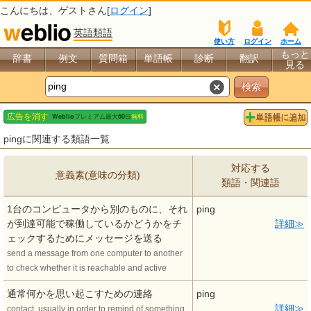
こんにちは、
ゲスト
さん[
ログイン
]
英語類語
使い方
ログイン
ホーム
もっと
辞書
例文
質問箱
単語帳
診断
翻訳
見る
pingに関連する類語一覧
対応する
意義素(意味の分類)
類語・関連語
1台のコンピュータから別のものに、それ
ping
が到達可能で稼働しているかどうかをチ
詳細
ェックするためにメッセージを送る
send a message from one computer to another
to check whether it is reachable and active
通常何かを思い起こすための連絡
ping
詳細
contact, usually in order to remind of something