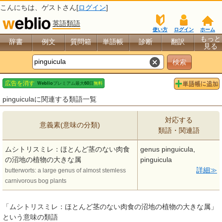
こんにちは、
ゲスト
さん[
ログイン
]
英語類語
使い方
ログイン
ホーム
もっと
辞書
例文
質問箱
単語帳
診断
翻訳
見る
pinguiculaに関連する類語一覧
対応する
意義素(意味の分類)
類語・関連語
ムシトリスミレ：ほとんど茎のない肉食
genus pinguicula,
の沼地の植物の大きな属
pinguicula
詳細
butterworts: a large genus of almost stemless
carnivorous bog plants
「ムシトリスミレ：ほとんど茎のない肉食の沼地の植物の大きな属」
という意味の類語