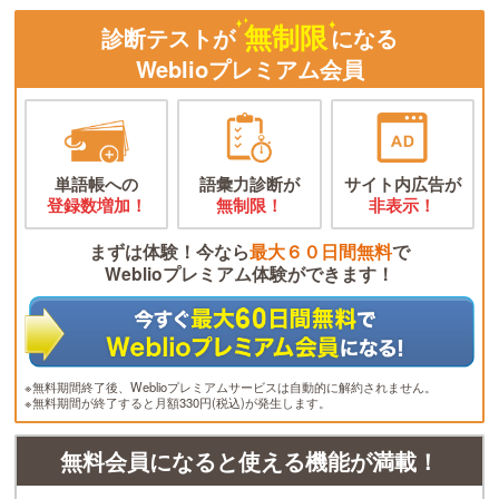
無制限
診断テストが
になる
Weblioプレミアム会員
単語帳への
語彙力診断が
サイト内広告が
登録数増加！
無制限！
非表示！
まずは体験！今なら
最大６０日間無料
で
Weblioプレミアム体験ができます！
※無料期間終了後、Weblioプレミアムサービスは自動的に解約されません。
※無料期間が終了すると月額330円(税込)が発生します。
無料会員になると使える機能が満載！