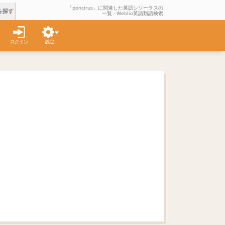
「poncirus」に関連した英語シソーラスの
を探す
一覧 - Weblio英語類語検索
ログイン
設定