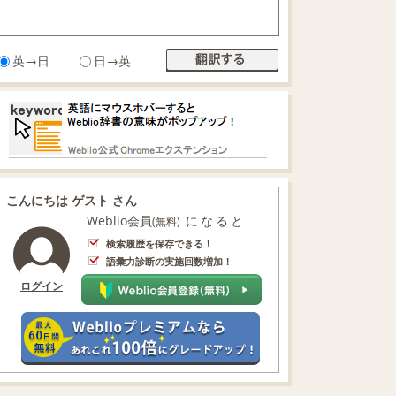
英→日
日→英
こんにちは ゲスト さん
Weblio会員
になると
(無料)
検索履歴を保存できる！
語彙力診断の実施回数増加！
ログイン