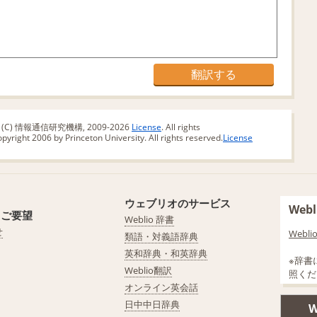
版 (C) 情報通信研究機構, 2009-2026
License
. All rights
yright 2006 by Princeton University. All rights reserved.
License
ウェブリオのサービス
We
・ご要望
Weblio 辞書
せ
Web
類語・対義語辞典
英和辞典・和英辞典
※辞書
Weblio翻訳
照くだ
オンライン英会話
日中中日辞典
W