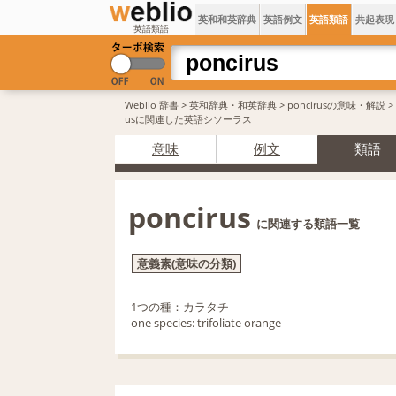
英和和英辞典
英語例文
英語類語
共起表現
英語類語
Weblio 辞書
>
英和辞典・和英辞典
>
poncirusの意味・解説
> 
usに関連した英語シソーラス
意味
例文
類語
poncirus
に関連する類語一覧
意義素(意味の分類)
1つの種：カラタチ
one species: trifoliate orange