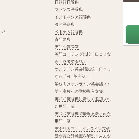
日韓韓日辞典
フランス語辞典
インドネシア語辞典
タイ語辞典
ージ
ベトナム語辞典
古語辞典
英語の質問箱
英語コーチング比較・口コミな
ら「忍者英会話」
オンライン英会話比較・口コミ
なら「ALL英会話」
学校向けオンライン英会話|中
学・高校への学校導入支援
英和和英辞典に新しく追加され
た用語一覧
英和和英辞典で最近更新された
用語一覧
英会話カフェ - オンライン英会
話や英会話教室を解説！みんな