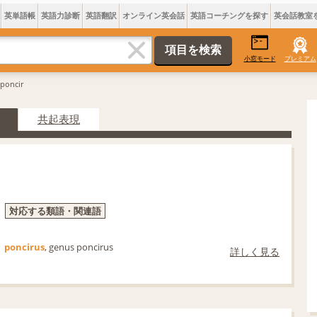
英単語帳
英語力診断
英語翻訳
オンライン英会話
英語コーチングを探す
英会話教室
小窓モード
プレミアム
poncir
共起表現
対応する類語・関連語
poncirus
, genus poncirus
詳しく見る