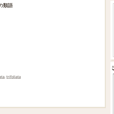
の類語
ata
,
trifoliata