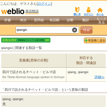
こんにちは、
ゲスト
さん[
ログイン
]
英語類語
使い方
ログイン
ホーム
もっと
辞書
例文
質問箱
単語帳
診断
翻訳
見る
qiangicに関連する類語一覧
対応する
意義素(意味の分類)
類語・関連語
四川で話されるチベット・ビルマ語
qiang, qiangic
詳細
the Tibeto-Burman language spoken in Sichuan
「四川で話されるチベット・ビルマ語」という意味の類語
qiang, qiangic
羌