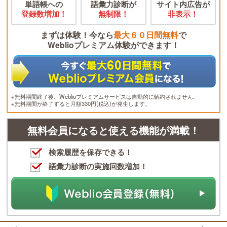
単語帳への
語彙力診断が
サイト内広告が
登録数増加！
無制限！
非表示！
まずは体験！今なら
最大６０日間無料
で
Weblioプレミアム体験ができます！
※無料期間終了後、Weblioプレミアムサービスは自動的に解約されません。
※無料期間が終了すると月額330円(税込)が発生します。
無料会員になると使える機能が満載！
検索履歴を保存できる！
語彙力診断の実施回数増加！