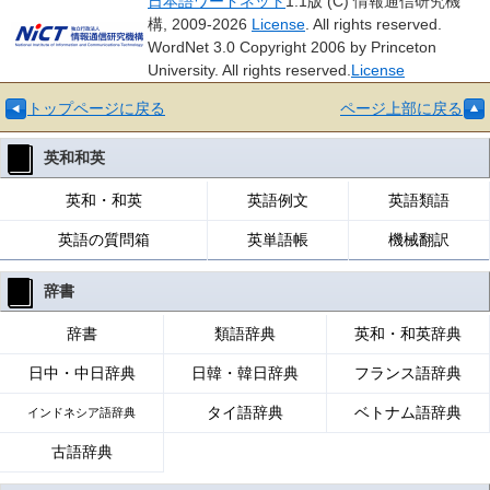
日本語ワードネット
1.1版 (C) 情報通信研究機
構, 2009-2026
License
. All rights reserved.
WordNet 3.0 Copyright 2006 by Princeton
University. All rights reserved.
License
トップページに戻る
ページ上部に戻る
英和和英
英和・和英
英語例文
英語類語
英語の質問箱
英単語帳
機械翻訳
辞書
辞書
類語辞典
英和・和英辞典
日中・中日辞典
日韓・韓日辞典
フランス語辞典
タイ語辞典
ベトナム語辞典
インドネシア語辞典
古語辞典