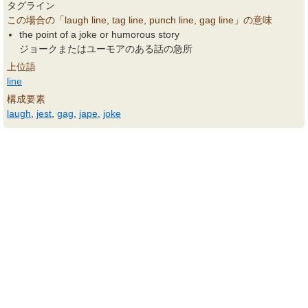
タグライン
この場合の「laugh line, tag line, punch line, gag line」の意味
the point of a joke or humorous story
ジョークまたはユーモアのある話の急所
上位語
line
構成要素
laugh
,
jest
,
gag
,
jape
,
joke