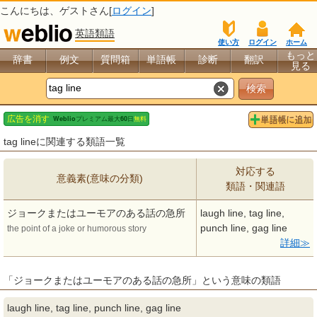
こんにちは、
ゲスト
さん[
ログイン
]
英語類語
使い方
ログイン
ホーム
もっと
辞書
例文
質問箱
単語帳
診断
翻訳
見る
tag lineに関連する類語一覧
対応する
意義素(意味の分類)
類語・関連語
ジョークまたはユーモアのある話の急所
laugh line, tag line,
punch line, gag line
the point of a joke or humorous story
詳細
「ジョークまたはユーモアのある話の急所」という意味の類語
laugh line, tag line, punch line, gag line