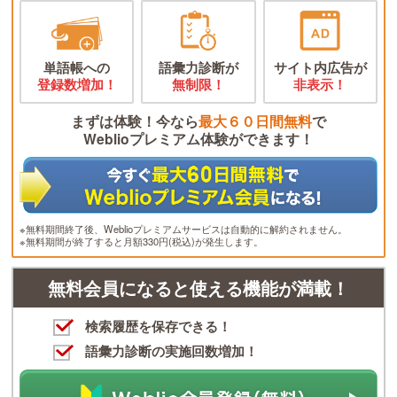
単語帳への
語彙力診断が
サイト内広告が
登録数増加！
無制限！
非表示！
まずは体験！今なら
最大６０日間無料
で
Weblioプレミアム体験ができます！
※無料期間終了後、Weblioプレミアムサービスは自動的に解約されません。
※無料期間が終了すると月額330円(税込)が発生します。
無料会員になると使える機能が満載！
検索履歴を保存できる！
語彙力診断の実施回数増加！