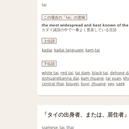
tai
この場合の「tai」の意味
the most widespread and best known of the 
カダイ諸語の中で一番よく普及している言語
上位語
kadai
,
kadai language
,
kam-tai
下位語
white tai
,
red tai
,
tai dam
,
black tai
,
dehong d
xishuangbanna dai
,
kam muang
,
tai yuan
,
kh
central thai
,
bouyei
,
buyi
,
zhuang
,
yay
,
saek
「タイの出身者、または、居住者
siamese, tai, thai