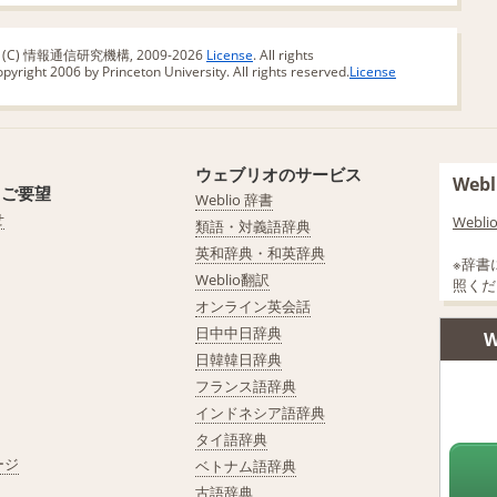
版 (C) 情報通信研究機構, 2009-2026
License
. All rights
yright 2006 by Princeton University. All rights reserved.
License
ウェブリオのサービス
We
・ご要望
Weblio 辞書
せ
Web
類語・対義語辞典
英和辞典・和英辞典
※辞書
Weblio翻訳
照くだ
オンライン英会話
日中中日辞典
W
日韓韓日辞典
フランス語辞典
インドネシア語辞典
タイ語辞典
ージ
ベトナム語辞典
古語辞典