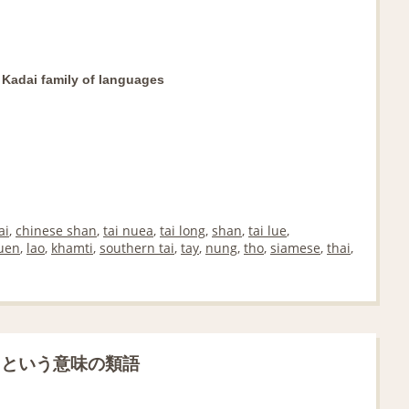
Kadai family of languages
ai
,
chinese shan
,
tai nuea
,
tai long
,
shan
,
tai lue
,
uen
,
lao
,
khamti
,
southern tai
,
tay
,
nung
,
tho
,
siamese
,
thai
,
」という意味の類語