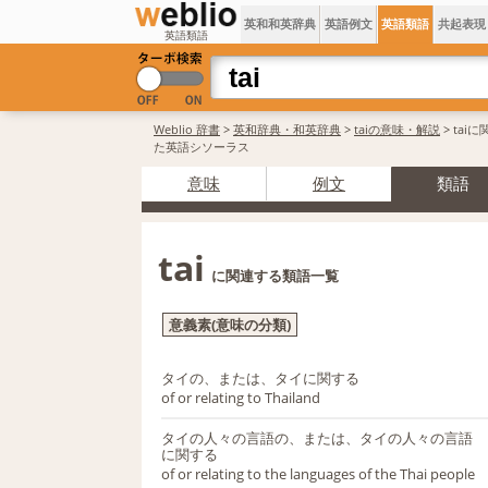
英和和英辞典
英語例文
英語類語
共起表現
英語類語
Weblio 辞書
>
英和辞典・和英辞典
>
taiの意味・解説
> tai
た英語シソーラス
意味
例文
類語
tai
に関連する類語一覧
意義素(意味の分類)
タイの、または、タイに関する
of or relating to Thailand
タイの人々の言語の、または、タイの人々の言語
に関する
of or relating to the languages of the Thai people