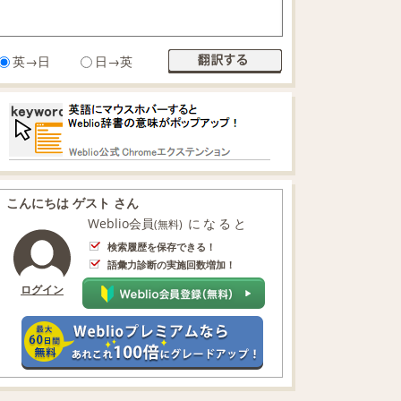
英→日
日→英
こんにちは ゲスト さん
Weblio会員
になると
(無料)
検索履歴を保存できる！
語彙力診断の実施回数増加！
ログイン