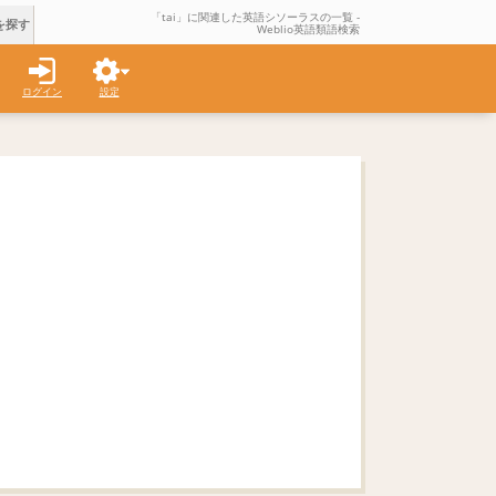
「tai」に関連した英語シソーラスの一覧 -
を探す
Weblio英語類語検索
ログイン
設定