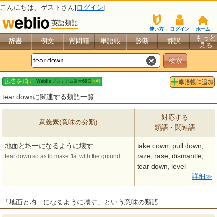
こんにちは、
ゲスト
さん[
ログイン
]
英語類語
使い方
ログイン
ホーム
もっと
辞書
例文
質問箱
単語帳
診断
翻訳
見る
tear downに関連する類語一覧
対応する
意義素(意味の分類)
類語・関連語
地面と均一になるように壊す
take down, pull down,
raze, rase, dismantle,
tear down so as to make flat with the ground
tear down, level
詳細
「地面と均一になるように壊す」という意味の類語