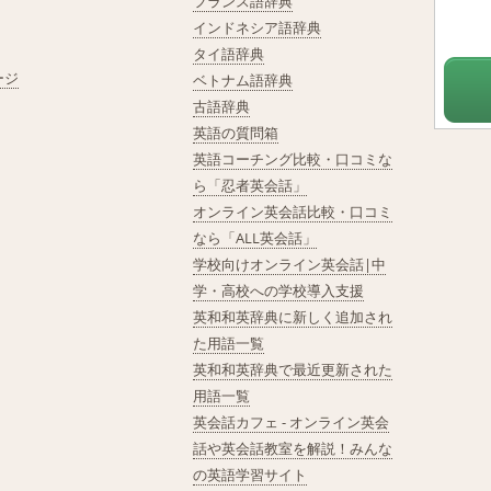
フランス語辞典
インドネシア語辞典
タイ語辞典
ージ
ベトナム語辞典
古語辞典
英語の質問箱
英語コーチング比較・口コミな
ら「忍者英会話」
オンライン英会話比較・口コミ
なら「ALL英会話」
学校向けオンライン英会話|中
学・高校への学校導入支援
英和和英辞典に新しく追加され
た用語一覧
英和和英辞典で最近更新された
用語一覧
英会話カフェ - オンライン英会
話や英会話教室を解説！みんな
の英語学習サイト