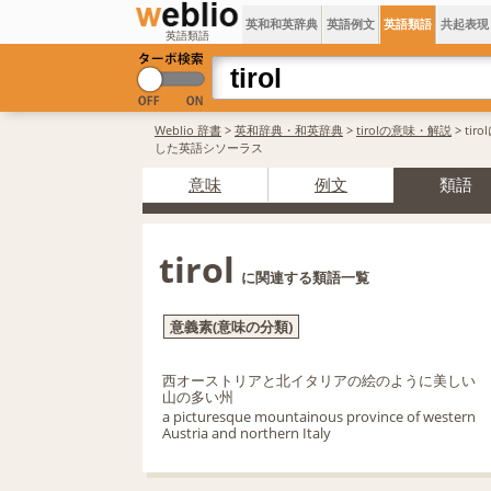
英和和英辞典
英語例文
英語類語
共起表現
英語類語
Weblio 辞書
>
英和辞典・和英辞典
>
tirolの意味・解説
> tir
した英語シソーラス
意味
例文
類語
tirol
に関連する類語一覧
意義素(意味の分類)
西オーストリアと北イタリアの絵のように美しい
山の多い州
a picturesque mountainous province of western
Austria and northern Italy