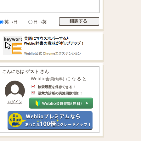
英→日
日→英
こんにちは ゲスト さん
Weblio会員
になると
(無料)
検索履歴を保存できる！
語彙力診断の実施回数増加！
ログイン