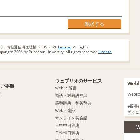
版 (C) 情報通信研究機構, 2009-2026
License
. All rights
yright 2006 by Princeton University. All rights reserved.
License
ウェブリオのサービス
We
・ご要望
Weblio 辞書
せ
Web
類語・対義語辞典
英和辞典・和英辞典
※辞書
Weblio翻訳
照くだ
オンライン英会話
日中中日辞典
W
日韓韓日辞典