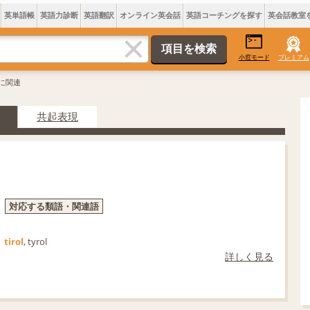
英単語帳
英語力診断
英語翻訳
オンライン英会話
英語コーチングを探す
英会話教室
小窓モード
プレミアム
olに関連
共起表現
対応する類語・関連語
tirol
, tyrol
詳しく見る