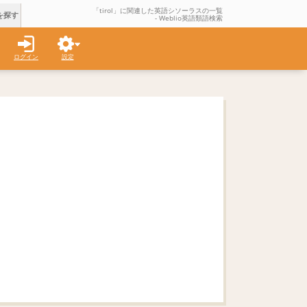
「tirol」に関連した英語シソーラスの一覧
を探す
- Weblio英語類語検索
ログイン
設定