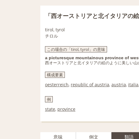
「西オーストリアと北イタリアの
tirol, tyrol
チロル
この場合の「tirol, tyrol」の意味
a picturesque mountainous province of weste
西オーストリアと北イタリアの絵のように美しい山
構成要素
oesterreich
,
republic of austria
,
austria
,
italia
例
state
,
province
意味
例文
類語