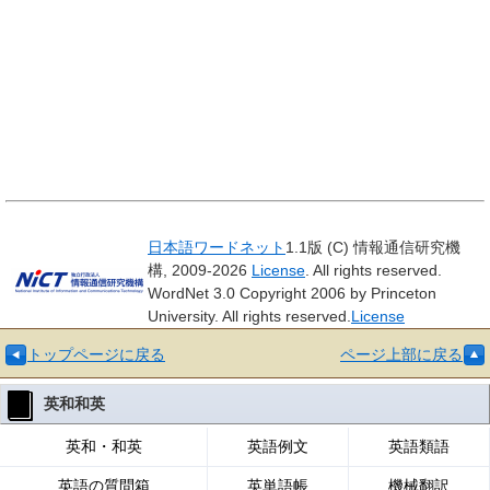
日本語ワードネット
1.1版 (C) 情報通信研究機
構, 2009-2026
License
. All rights reserved.
WordNet 3.0 Copyright 2006 by Princeton
University. All rights reserved.
License
トップページに戻る
ページ上部に戻る
英和和英
英和・和英
英語例文
英語類語
英語の質問箱
英単語帳
機械翻訳